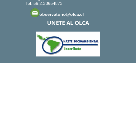
Tel: 56.2.33654873
observatorio@olca.cl
UNETE AL OLCA