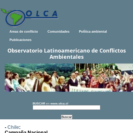
Areas de conflicto
Comunidades
Política ambiental
Publicaciones
Observatorio Latinoamericano de Conflictos
Ambientales
BUSCAR
en
www.olca.cl
-
Chile
:
Campaña Nacional