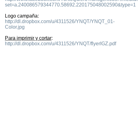
set=a.240086579344770.58692.220175048002590&type=1
Logo campaña:
http://dl.dropbox.com/u/4311526/YNQT/YNQT_01-
Color.jpg
Para imprimir y cortar
:
http://dl.dropbox.com/u/4311526/YNQT/flyerIGZ.pdf