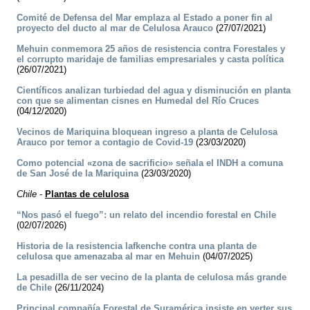
Comité de Defensa del Mar emplaza al Estado a poner fin al
proyecto del ducto al mar de Celulosa Arauco
(27/07/2021)
Mehuin conmemora 25 años de resistencia contra Forestales y
el corrupto maridaje de familias empresariales y casta política
(26/07/2021)
Científicos analizan turbiedad del agua y disminución en planta
con que se alimentan cisnes en Humedal del Río Cruces
(04/12/2020)
Vecinos de Mariquina bloquean ingreso a planta de Celulosa
Arauco por temor a contagio de Covid-19
(23/03/2020)
Como potencial «zona de sacrificio» señala el INDH a comuna
de San José de la Mariquina
(23/03/2020)
Chile
-
Plantas de celulosa
“Nos pasó el fuego”: un relato del incendio forestal en Chile
(02/07/2026)
Historia de la resistencia lafkenche contra una planta de
celulosa que amenazaba al mar en Mehuin
(04/07/2025)
La pesadilla de ser vecino de la planta de celulosa más grande
de Chile
(26/11/2024)
Principal compañía Forestal de Suramérica insiste en verter sus