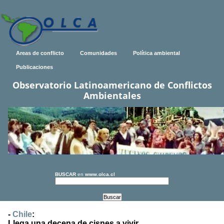
Areas de conflicto
Comunidades
Política ambiental
Publicaciones
Observatorio Latinoamericano de Conflictos
Ambientales
BUSCAR
en
www.olca.cl
-
Chile
:
Llega una decena de cisnes a vivir