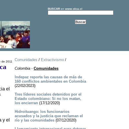
BUSCAR
en
www.olca.cl
Comunidades
/
Extractivismo
/
e de 2011
ca
Colombia
-
Comunidades
Indepaz reporta las causas de más de
160 conflictos ambientales en Colombia
(22/02/2023)
ia el
a
Tres líderes sociales detenidos por el
Estado colombiano: Si no los matan,
los encierran
(17/12/2020)
n
Hidroituango: los funcionarios
acusados y la justicia que reclaman el
 y el
río y las comunidades
(07/12/2020)
Llamamiento internacional para detener