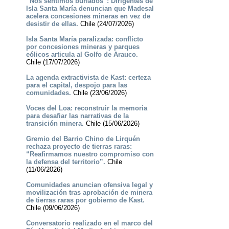
“Nos sentimos burlados”: Dirigentes de
Isla Santa María denuncian que Madesal
acelera concesiones mineras en vez de
desistir de ellas.
Chile (24/07/2026)
Isla Santa María paralizada: conflicto
por concesiones mineras y parques
eólicos articula al Golfo de Arauco.
Chile (17/07/2026)
La agenda extractivista de Kast: certeza
para el capital, despojo para las
comunidades.
Chile (23/06/2026)
Voces del Loa: reconstruir la memoria
para desafiar las narrativas de la
transición minera.
Chile (15/06/2026)
Gremio del Barrio Chino de Lirquén
rechaza proyecto de tierras raras:
“Reafirmamos nuestro compromiso con
la defensa del territorio”.
Chile
(11/06/2026)
Comunidades anuncian ofensiva legal y
movilización tras aprobación de minera
de tierras raras por gobierno de Kast.
Chile (09/06/2026)
Conversatorio realizado en el marco del