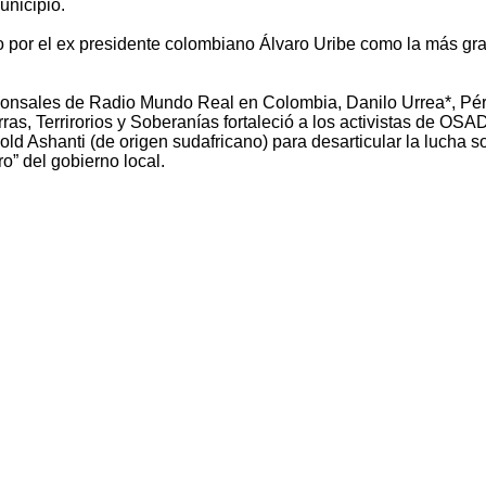
unicipio.
o por el ex presidente colombiano Álvaro Uribe como la más gr
esponsales de Radio Mundo Real en Colombia, Danilo Urrea*, Pé
as, Terrirorios y Soberanías fortaleció a los activistas de OSA
ld Ashanti (de origen sudafricano) para desarticular la lucha so
o” del gobierno local.