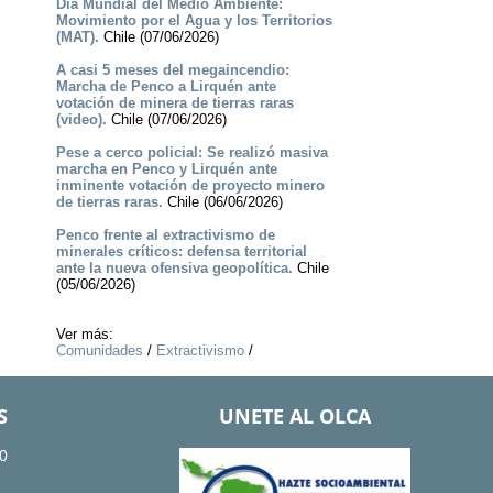
Día Mundial del Medio Ambiente:
Movimiento por el Agua y los Territorios
(MAT).
Chile (07/06/2026)
A casi 5 meses del megaincendio:
Marcha de Penco a Lirquén ante
votación de minera de tierras raras
(video).
Chile (07/06/2026)
Pese a cerco policial: Se realizó masiva
marcha en Penco y Lirquén ante
inminente votación de proyecto minero
de tierras raras.
Chile (06/06/2026)
Penco frente al extractivismo de
minerales críticos: defensa territorial
ante la nueva ofensiva geopolítica.
Chile
(05/06/2026)
Ver más:
Comunidades
/
Extractivismo
/
S
UNETE AL OLCA
0