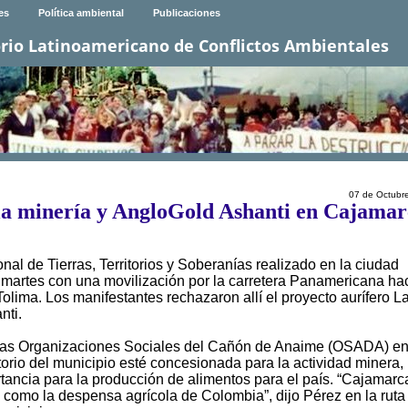
es
Política ambiental
Publicaciones
rio Latinoamericano de Conflictos Ambientales
07 de Octubr
la minería y AngloGold Ashanti en Cajamar
nal de Tierras, Territorios y Soberanías realizado en la ciudad
l martes con una movilización por la carretera Panamericana hac
lima. Los manifestantes rechazaron allí el proyecto aurífero L
nti.
e las Organizaciones Sociales del Cañón de Anaime (OSADA) e
torio del municipio esté concesionada para la actividad minera,
tancia para la producción de alimentos para el país. “Cajamarca
como la despensa agrícola de Colombia”, dijo Pérez en la ruta