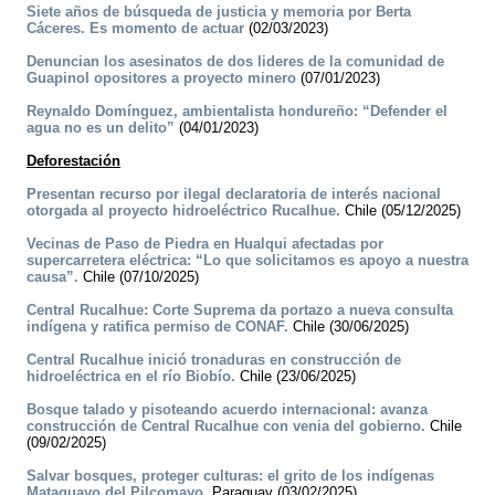
Siete años de búsqueda de justicia y memoria por Berta
Cáceres. Es momento de actuar
(02/03/2023)
Denuncian los asesinatos de dos lideres de la comunidad de
Guapinol opositores a proyecto minero
(07/01/2023)
Reynaldo Domínguez, ambientalista hondureño: “Defender el
agua no es un delito”
(04/01/2023)
Deforestación
Presentan recurso por ilegal declaratoria de interés nacional
otorgada al proyecto hidroeléctrico Rucalhue.
Chile (05/12/2025)
Vecinas de Paso de Piedra en Hualqui afectadas por
supercarretera eléctrica: “Lo que solicitamos es apoyo a nuestra
causa”.
Chile (07/10/2025)
Central Rucalhue: Corte Suprema da portazo a nueva consulta
indígena y ratifica permiso de CONAF.
Chile (30/06/2025)
Central Rucalhue inició tronaduras en construcción de
hidroeléctrica en el río Biobío.
Chile (23/06/2025)
Bosque talado y pisoteando acuerdo internacional: avanza
construcción de Central Rucalhue con venia del gobierno.
Chile
(09/02/2025)
Salvar bosques, proteger culturas: el grito de los indígenas
Mataguayo del Pilcomayo.
Paraguay (03/02/2025)