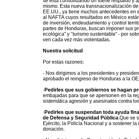
se está consolidando un fuerte respaldo y 
mismo. Esta nueva transnacionalización de 
EE.UU., ya tiene muchos antecedentes en el 
al NAFTA cuyos resultados en México están 
de inversión, endeudamiento y control territ
partes de Honduras, buscan imponer sus pro
ecológica” y "turismo sustentable” - por sob
ven cada vez más violentadas.
Nuestra solicitud
Por estas razones:
- Nos dirigimos a los presidentes y preside
aprobado el reingreso de Honduras a la OE
·
Pedirles que sus gobiernos se hagan pr
embajadas para que se apersonen en la regi
sistemática agresión y asesinatos contra l
·
Pedirles que suspendan toda ayuda finan
de Defensa y Seguridad Pública
.Que se s
Ejército, la Policía Nacional y a sostener l
donación.