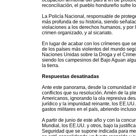
reconciliación, el pueblo hondureño sufre 
La Policía Nacional, responsable de proteger
más profunda de su historia, siendo señalad
violaciones a los derechos humanos, y por l
crimen organizado, y al sicariato.
En lugar de acabar con los crímenes que s
de los países más violentos del mundo segú
Naciones Unidas sobre la Droga y el Crimen
siendo los campesinos del Bajo Aguan algun
la tierra.
Respuestas desatinadas
Ante este panorama, desde la comunidad in
conflictos que su resolución. Amén de la p
Americanos, ignorando la ola represiva des
jurídico y la impunidad reinante, los EE.U
gastos militares en el país, abriendo inclus
A partir de junio de este año y con la conc
Mundial, los EE.UU. y otros, bajo la justif
Seguridad que se supone indicada para mejo