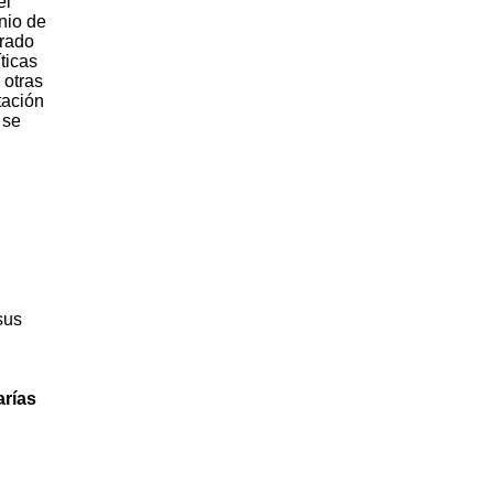
el
nio de
orado
ticas
 otras
tación
 se
sus
arías