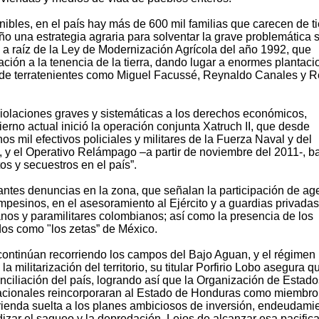
bles, en el país hay más de 600 mil familias que carecen de ti
ño una estrategia agraria para solventar la grave problemática s
a a raíz de la Ley de Modernización Agrícola del año 1992, que
lación a la tenencia de la tierra, dando lugar a enormes plantac
 de terratenientes como Miguel Facussé, Reynaldo Canales y 
violaciones graves y sistemáticas a los derechos económicos,
bierno actual inició la operación conjunta Xatruch II, que desde
 mil efectivos policiales y militares de la Fuerza Naval y del
, y el Operativo Relámpago –a partir de noviembre del 2011-, ba
tos y secuestros en el país”.
ntes denuncias en la zona, que señalan la participación de ag
ampesinos, en el asesoramiento al Ejército y a guardias privada
anos y paramilitares colombianos; así como la presencia de los
idos como "los zetas” de México.
r continúan recorriendo los campos del Bajo Aguan, y el régimen
a militarización del territorio, su titular Porfirio Lobo asegura q
nciliación del país, logrando así que la Organización de Estado
nacionales reincorporaran al Estado de Honduras como miembro
ienda suelta a los planes ambiciosos de inversión, endeudami
undizar el saqueo y la depredación. Lejos de alcanzar esa pacific