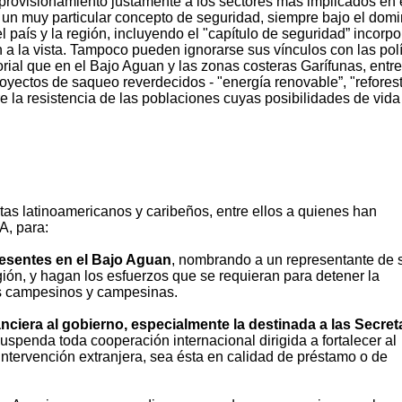
aprovisionamiento justamente a los sectores más implicados en 
un muy particular concepto de seguridad, siempre bajo el domi
país y la región, incluyendo el "capítulo de seguridad” incorp
a la vista. Tampoco pueden ignorarse sus vínculos con las polí
orial que en el Bajo Aguan y las zonas costeras Garífunas, entre
yectos de saqueo reverdecidos - "energía renovable”, "refores
re la resistencia de las poblaciones cuyas posibilidades de vida
ntas latinoamericanos y caribeños, entre ellos a quienes han
A, para:
esentes en el Bajo Aguan
, nombrando a un representante de 
ón, y hagan los esfuerzos que se requieran para detener la
os campesinos y campesinas.
ciera al gobierno, especialmente la destinada a las Secret
uspenda toda cooperación internacional dirigida a fortalecer al
a intervención extranjera, sea ésta en calidad de préstamo o de