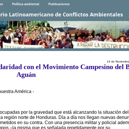
es
Política ambiental
Publicaciones
rio Latinoamericano de Conflictos Ambientales
14 de Noviembr
daridad con el Movimiento Campesino del 
Aguán
nuestra América -
cupadas por la gravedad que está alcanzando la situación del
a región norte de Honduras. Día a día nos llegan nuevas denu
tidos en su contra. Con una presencia militar y policial ade
iempos –la misma que es señalada repetidamente por su