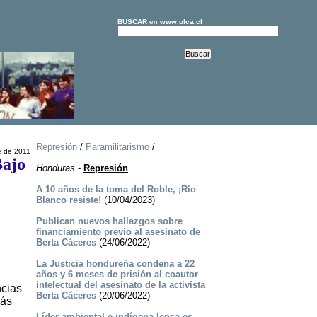
BUSCAR
en
www.olca.cl
Represión
/
Paramilitarismo
/
e de 2011
Bajo
Honduras
-
Represión
A 10 años de la toma del Roble, ¡Río
Blanco resiste!
(10/04/2023)
Publican nuevos hallazgos sobre
financiamiento previo al asesinato de
Berta Cáceres
(24/06/2022)
La Justicia hondureña condena a 22
años y 6 meses de prisión al coautor
intelectual del asesinato de la activista
ncias
Berta Cáceres
(20/06/2022)
más
Líder ambiental e indígena lenca es