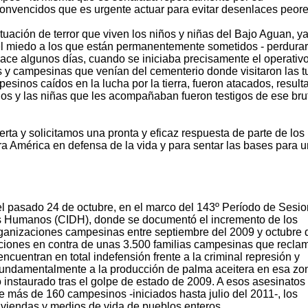
onvencidos que es urgente actuar para evitar desenlaces peore
tuación de terror que viven los niños y niñas del Bajo Aguan, y
el miedo a los que están permanentemente sometidos - perdura
ce algunos días, cuando se iniciaba precisamente el operativ
 y campesinas que venían del cementerio donde visitaron las 
sinos caídos en la lucha por la tierra, fueron atacados, resul
ños y las niñas que les acompañaban fueron testigos de ese bru
rta y solicitamos una pronta y eficaz respuesta de parte de los
ra América en defensa de la vida y para sentar las bases para 
l pasado 24 de octubre, en el marco del 143º Período de Sesi
s Humanos (CIDH), donde se documentó el incremento de los
rganizaciones campesinas entre septiembre del 2009 y octubre 
ciones en contra de unas 3.500 familias campesinas que recla
 encuentran en total indefensión frente a la criminal represión y
 fundamentalmente a la producción de palma aceitera en esa zo
 instaurado tras el golpe de estado de 2009. A esos asesinatos
e más de 160 campesinos -iniciados hasta julio del 2011-, los
viviendas y medios de vida de pueblos enteros.