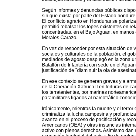
Según informes y denuncias públicas disponi
sin que exista por parte del Estado hondure
El conflicto agrario en Honduras se polariz
permitió rebalsar los topes existentes en re
concentradas, en el Bajo Aguan, en manos
Morales Carazo.
En vez de responder por esta situación de 
sociales y culturales de la población, el go
mediados de agosto desplegó en la zona unos
Batallón de Infantería con sede en el Aguan
justificación de "disminuir la ola de asesina
En ese contexto se generan graves y alarma
de la Operación Xatruch II en torturas de c
los terratenientes, por marines norteameric
paramilitares ligados al narcotráfico conoc
Irónicamente, mientras la muerte y el terro
criminaliza la lucha campesina y profundiza l
avanza en el proceso de pacificación y reco
Americanos (OEA) y otras instancias inter
activo con plenos derechos. Asimismo dan r
ocupación territorial del país a fin de prof