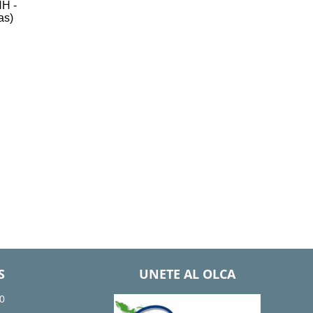
NH -
as)
S
UNETE AL OLCA
0