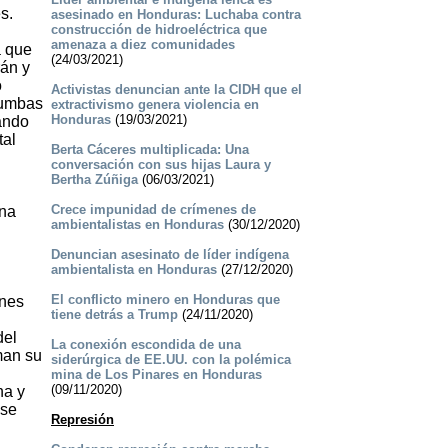
s.
asesinado en Honduras: Luchaba contra
construcción de hidroeléctrica que
amenaza a diez comunidades
a que
(24/03/2021)
rán y
o
Activistas denuncian ante la CIDH que el
tumbas
extractivismo genera violencia en
Honduras
(19/03/2021)
tando
tal
Berta Cáceres multiplicada: Una
conversación con sus hijas Laura y
Bertha Zúñiga
(06/03/2021)
Crece impunidad de crímenes de
una
ambientalistas en Honduras
(30/12/2020)
Denuncian asesinato de líder indígena
ambientalista en Honduras
(27/12/2020)
El conflicto minero en Honduras que
ones
tiene detrás a Trump
(24/11/2020)
del
La conexión escondida de una
man su
siderúrgica de EE.UU. con la polémica
mina de Los Pinares en Honduras
(09/11/2020)
na y
 se
Represión