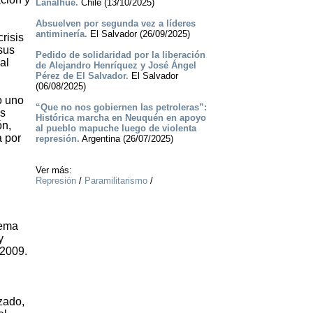
Lanalhue.
Chile (13/10/2025)
Absuelven por segunda vez a líderes
antiminería.
El Salvador (26/09/2025)
risis
sus
Pedido de solidaridad por la liberación
al
de Alejandro Henríquez y José Ángel
Pérez de El Salvador.
El Salvador
(06/08/2025)
o uno
“Que no nos gobiernen las petroleras”:
as
Histórica marcha en Neuquén en apoyo
ón,
al pueblo mapuche luego de violenta
a por
represión.
Argentina (26/07/2025)
Ver más:
Represión
/
Paramilitarismo
/
tema
y
 2009.
zado,