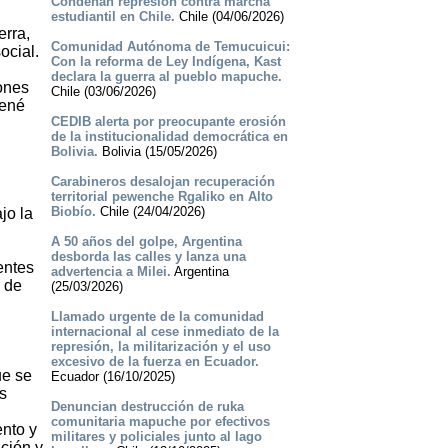
Condenan represión contra marcha
estudiantil en Chile.
Chile (04/06/2026)
erra,
Comunidad Autónoma de Temucuicui:
ocial.
Con la reforma de Ley Indígena, Kast
declara la guerra al pueblo mapuche.
iones
Chile (03/06/2026)
René
CEDIB alerta por preocupante erosión
de la institucionalidad democrática en
Bolivia.
Bolivia (15/05/2026)
Carabineros desalojan recuperación
territorial pewenche Rgaliko en Alto
Biobío.
Chile (24/04/2026)
jo la
A 50 años del golpe, Argentina
desborda las calles y lanza una
entes
advertencia a Milei.
Argentina
s de
(25/03/2026)
Llamado urgente de la comunidad
internacional al cese inmediato de la
represión, la militarización y el uso
excesivo de la fuerza en Ecuador.
ue se
Ecuador (16/10/2025)
s
Denuncian destrucción de ruka
comunitaria mapuche por efectivos
ento y
militares y policiales junto al lago
ación y