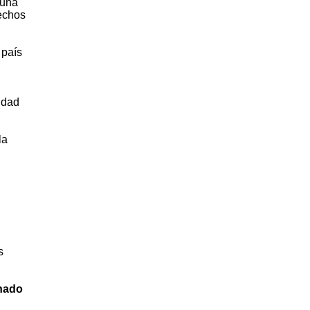
 una
rechos
 país
idad
la
s
inado