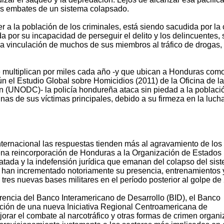
los embates de un sistema colapsado.
 a la población de los criminales, está siendo sacudida por la c
a por su incapacidad de perseguir el delito y los delincuentes, 
a vinculación de muchos de sus miembros al tráfico de drogas, 
e multiplican por miles cada año -y que ubican a Honduras com
n el Estudio Global sobre Homicidios (2011) de la Oficina de l
 (UNODC)- la policía hondureña ataca sin piedad a la poblaci
as de sus víctimas principales, debido a su firmeza en la luch
ternacional las respuestas tienden más al agravamiento de los
lena reincorporación de Honduras a la Organización de Estados
atada y la indefensión jurídica que emanan del colapso del sis
U. han incrementado notoriamente su presencia, entrenamientos 
o tres nuevas bases militares en el período posterior al golpe de
urrencia del Banco Interamericano de Desarrollo (BID), el Banco
icación de una nueva Iniciativa Regional Centroamericana de
rar el combate al narcotráfico y otras formas de crimen organi