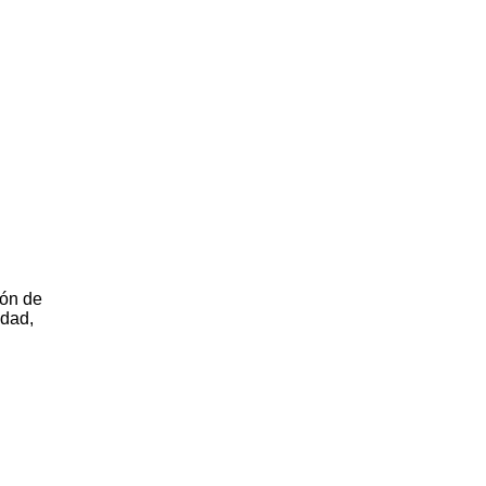
ión de
idad,