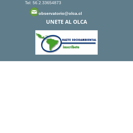
Tel: 56.2.33654873
observatorio@olca.cl
UNETE AL OLCA