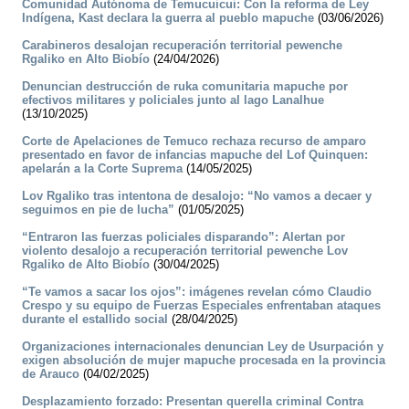
Comunidad Autónoma de Temucuicui: Con la reforma de Ley
Indígena, Kast declara la guerra al pueblo mapuche
(03/06/2026)
Carabineros desalojan recuperación territorial pewenche
Rgaliko en Alto Biobío
(24/04/2026)
Denuncian destrucción de ruka comunitaria mapuche por
efectivos militares y policiales junto al lago Lanalhue
(13/10/2025)
Corte de Apelaciones de Temuco rechaza recurso de amparo
presentado en favor de infancias mapuche del Lof Quinquen:
apelarán a la Corte Suprema
(14/05/2025)
Lov Rgaliko tras intentona de desalojo: “No vamos a decaer y
seguimos en pie de lucha”
(01/05/2025)
“Entraron las fuerzas policiales disparando”: Alertan por
violento desalojo a recuperación territorial pewenche Lov
Rgaliko de Alto Biobío
(30/04/2025)
“Te vamos a sacar los ojos”: imágenes revelan cómo Claudio
Crespo y su equipo de Fuerzas Especiales enfrentaban ataques
durante el estallido social
(28/04/2025)
Organizaciones internacionales denuncian Ley de Usurpación y
exigen absolución de mujer mapuche procesada en la provincia
de Arauco
(04/02/2025)
Desplazamiento forzado: Presentan querella criminal Contra