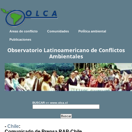
Areas de conflicto
Comunidades
Política ambiental
Publicaciones
Observatorio Latinoamericano de Conflictos
Ambientales
BUSCAR
en
www.olca.cl
-
Chile
:
Comunicado de Prensa RAP-Chile