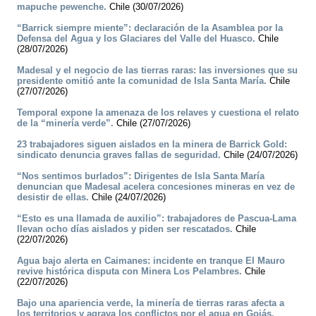
mapuche pewenche.
Chile (30/07/2026)
“Barrick siempre miente”: declaración de la Asamblea por la
Defensa del Agua y los Glaciares del Valle del Huasco.
Chile
(28/07/2026)
Madesal y el negocio de las tierras raras: las inversiones que su
presidente omitió ante la comunidad de Isla Santa María.
Chile
(27/07/2026)
Temporal expone la amenaza de los relaves y cuestiona el relato
de la “minería verde”.
Chile (27/07/2026)
23 trabajadores siguen aislados en la minera de Barrick Gold:
sindicato denuncia graves fallas de seguridad.
Chile (24/07/2026)
“Nos sentimos burlados”: Dirigentes de Isla Santa María
denuncian que Madesal acelera concesiones mineras en vez de
desistir de ellas.
Chile (24/07/2026)
“Esto es una llamada de auxilio”: trabajadores de Pascua-Lama
llevan ocho días aislados y piden ser rescatados.
Chile
(22/07/2026)
Agua bajo alerta en Caimanes: incidente en tranque El Mauro
revive histórica disputa con Minera Los Pelambres.
Chile
(22/07/2026)
Bajo una apariencia verde, la minería de tierras raras afecta a
los territorios y agrava los conflictos por el agua en Goiás.