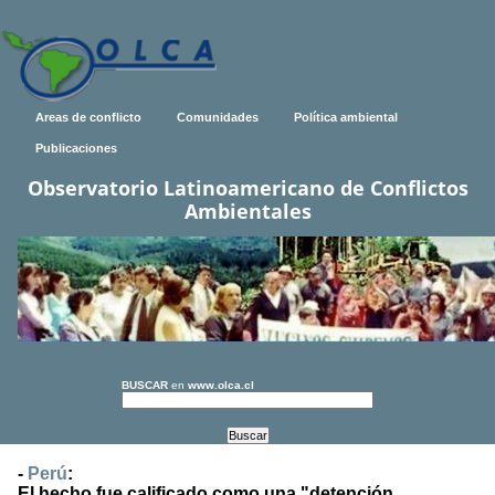
Areas de conflicto
Comunidades
Política ambiental
Publicaciones
Observatorio Latinoamericano de Conflictos
Ambientales
BUSCAR
en
www.olca.cl
-
Perú
:
El hecho fue calificado como una "detención