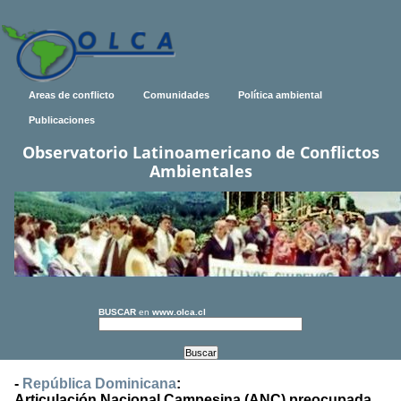
Areas de conflicto
Comunidades
Política ambiental
Publicaciones
Observatorio Latinoamericano de Conflictos
Ambientales
BUSCAR
en
www.olca.cl
-
República Dominicana
:
Articulación Nacional Campesina (ANC) preocupada