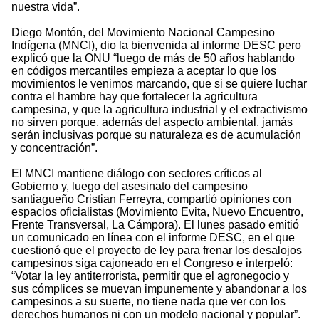
nuestra vida”.
Diego Montón, del Movimiento Nacional Campesino
Indígena (MNCI), dio la bienvenida al informe DESC pero
explicó que la ONU “luego de más de 50 años hablando
en códigos mercantiles empieza a aceptar lo que los
movimientos le venimos marcando, que si se quiere luchar
contra el hambre hay que fortalecer la agricultura
campesina, y que la agricultura industrial y el extractivismo
no sirven porque, además del aspecto ambiental, jamás
serán inclusivas porque su naturaleza es de acumulación
y concentración”.
El MNCI mantiene diálogo con sectores críticos al
Gobierno y, luego del asesinato del campesino
santiagueño Cristian Ferreyra, compartió opiniones con
espacios oficialistas (Movimiento Evita, Nuevo Encuentro,
Frente Transversal, La Cámpora). El lunes pasado emitió
un comunicado en línea con el informe DESC, en el que
cuestionó que el proyecto de ley para frenar los desalojos
campesinos siga cajoneado en el Congreso e interpeló:
“Votar la ley antiterrorista, permitir que el agronegocio y
sus cómplices se muevan impunemente y abandonar a los
campesinos a su suerte, no tiene nada que ver con los
derechos humanos ni con un modelo nacional y popular”.