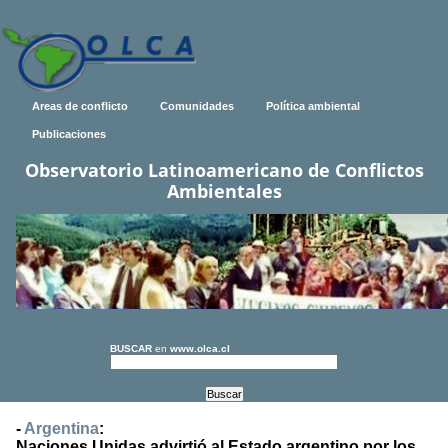
Areas de conflicto
Comunidades
Política ambiental
Publicaciones
Observatorio Latinoamericano de Conflictos
Ambientales
BUSCAR
en
www.olca.cl
-
Argentina
:
Naciones Unidas advirtió al Estado argentino por los