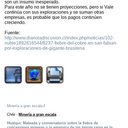
son un insumo inesperado.
Para este año no se tienen proyecciones, pero si Vale
continúa con sus exploraciones y se suman otras
empresas, es probable que los pagos continúen
creciendo.
Fuente:
http://www.diarioladiscusion.cl/index.php/noticias/102-
nuble1892816544/8237-fiebre-del-cobre-en-san-fabian-
por-exploraciones-de-gigante-brasilena
2554
Minería a gran escala
/
Chile
-
Minería a gran escala
Hualqui: Mateada y conversatorio sobre la fiebre de
concesiones mineras y la amenaza de las tierras raras en la