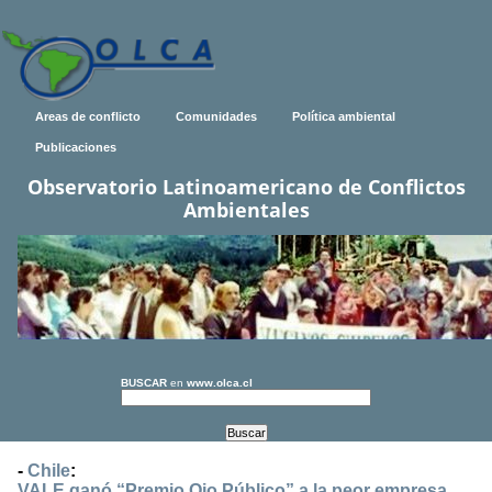
Areas de conflicto
Comunidades
Política ambiental
Publicaciones
Observatorio Latinoamericano de Conflictos
Ambientales
BUSCAR
en
www.olca.cl
-
Chile
:
VALE ganó “Premio Ojo Público” a la peor empresa