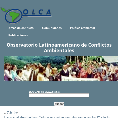
Areas de conflicto
Comunidades
Política ambiental
Publicaciones
Observatorio Latinoamericano de Conflictos
Ambientales
BUSCAR
en
www.olca.cl
-
Chile
:
Los publicitados "claros criterios de seguridad" de la