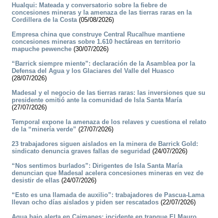
Hualqui: Mateada y conversatorio sobre la fiebre de
concesiones mineras y la amenaza de las tierras raras en la
Cordillera de la Costa
(05/08/2026)
Empresa china que construye Central Rucalhue mantiene
concesiones mineras sobre 1.610 hectáreas en territorio
mapuche pewenche
(30/07/2026)
“Barrick siempre miente”: declaración de la Asamblea por la
Defensa del Agua y los Glaciares del Valle del Huasco
(28/07/2026)
Madesal y el negocio de las tierras raras: las inversiones que su
presidente omitió ante la comunidad de Isla Santa María
(27/07/2026)
Temporal expone la amenaza de los relaves y cuestiona el relato
de la “minería verde”
(27/07/2026)
23 trabajadores siguen aislados en la minera de Barrick Gold:
sindicato denuncia graves fallas de seguridad
(24/07/2026)
“Nos sentimos burlados”: Dirigentes de Isla Santa María
denuncian que Madesal acelera concesiones mineras en vez de
desistir de ellas
(24/07/2026)
“Esto es una llamada de auxilio”: trabajadores de Pascua-Lama
llevan ocho días aislados y piden ser rescatados
(22/07/2026)
Agua bajo alerta en Caimanes: incidente en tranque El Mauro