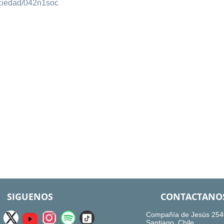
ociedad/042n1soc
SIGUENOS
CONTACTANO
Compañía de Jesús 254
Santiago, Chile.