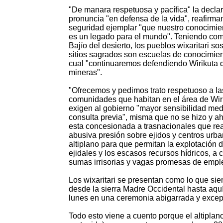
"De manara respetuosa y pacífica" la decla
pronuncia "en defensa de la vida", reafirm
seguridad ejemplar "que nuestro conocimien
es un legado para el mundo". Teniendo com
Bajío del desierto, los pueblos wixaritari so
sitios sagrados son escuelas de conocimient
cual "continuaremos defendiendo Wirikuta 
mineras".
"Ofrecemos y pedimos trato respetuoso a la
comunidades que habitan en el área de Wiri
exigen al gobierno "mayor sensibilidad me
consulta previa", misma que no se hizo y aho
esta concesionada a trasnacionales que re
abusiva presión sobre ejidos y centros urba
altiplano para que permitan la explotación d
ejidales y los escasos recursos hídricos, a
sumas irrisorias y vagas promesas de empl
Los wixaritari se presentan como lo que sie
desde la sierra Madre Occidental hasta aqu
lunes en una ceremonia abigarrada y excep
Todo esto viene a cuento porque el altiplan