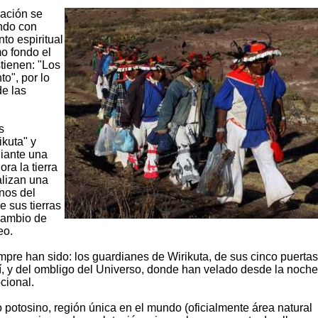
ración se
ando con
to espiritual
o fondo el
stienen: "Los
o", por lo
de las
s
kuta" y
diante una
ra la tierra
alizan una
nos del
e sus tierras
 cambio de
eo.
mpre han sido: los guardianes de Wirikuta, de sus cinco puertas
í, y del ombligo del Universo, donde han velado desde la noche
cional.
o potosino, región única en el mundo (oficialmente área natural