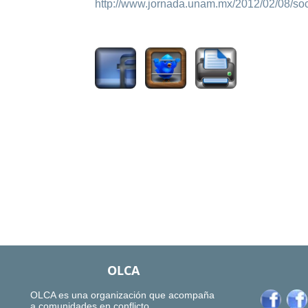
http://www.jornada.unam.mx/2012/02/08/s
1502
OLCA
OLCA es una organización que acompaña
a comunidades en conflicto