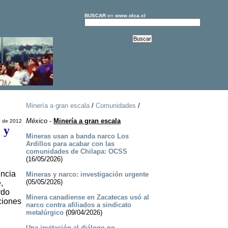
BUSCAR
en
www.olca.cl
Minería a gran escala
/
Comunidades
/
México
-
Minería a gran escala
o de 2012
 y
Mineras usan a banda narco Los
Ardillos para acabar con las
comunidades de Chilapa: OCSS
(16/05/2026)
uncia
Mineras y narco: investigación urgente
(05/05/2026)
,
rdo
Minera canadiense en Zacatecas usó al
ciones
narco contra afiliados a sindicato
metalúrgico
(09/04/2026)
Una invitación al diálogo no