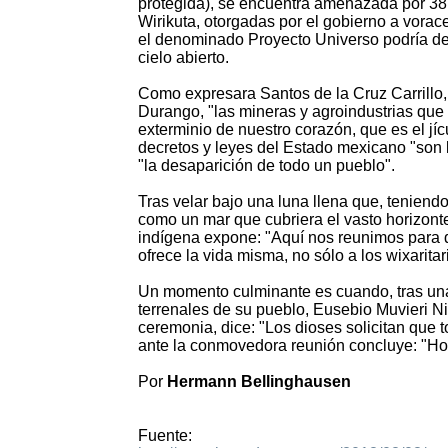
protegida), se encuentra amenazada por 38 
Wirikuta, otorgadas por el gobierno a vora
el denominado Proyecto Universo podría destr
cielo abierto.
Como expresara Santos de la Cruz Carrillo
Durango, "las mineras y agroindustrias que 
exterminio de nuestro corazón, que es el jíc
decretos y leyes del Estado mexicano "son l
"la desaparición de todo un pueblo".
Tras velar bajo una luna llena que, teniendo
como un mar que cubriera el vasto horizonte
indígena expone: "Aquí nos reunimos para d
ofrece la vida misma, no sólo a los wixaritar
Un momento culminante es cuando, tras una
terrenales de su pueblo, Eusebio Muvieri 
ceremonia, dice: "Los dioses solicitan que 
ante la conmovedora reunión concluye: "Hoy
Por
Hermann Bellinghausen
Fuente: