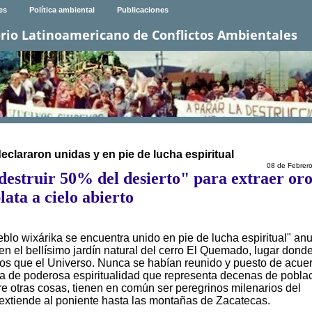
es
Política ambiental
Publicaciones
rio Latinoamericano de Conflictos Ambientales
clararon unidas y en pie de lucha espiritual
08 de Febrer
destruir 50% del desierto" para extraer oro
lata a cielo abierto
eblo wixárika se encuentra unido en pie de lucha espiritual" an
 en el bellísimo jardín natural del cerro El Quemado, lugar donde
s que el Universo. Nunca se habían reunido y puesto de acue
a de poderosa espiritualidad que representa decenas de pobla
re otras cosas, tienen en común ser peregrinos milenarios del
se extiende al poniente hasta las montañas de Zacatecas.