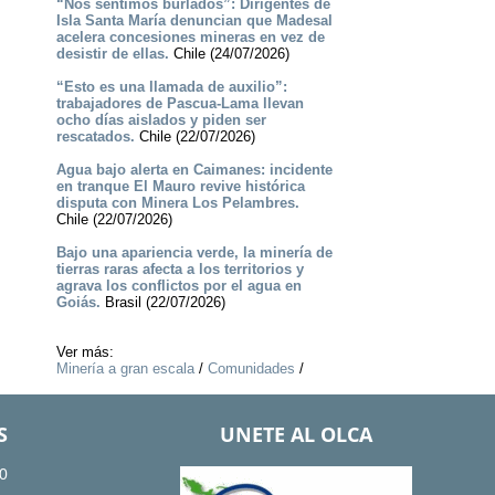
“Nos sentimos burlados”: Dirigentes de
Isla Santa María denuncian que Madesal
acelera concesiones mineras en vez de
desistir de ellas.
Chile (24/07/2026)
“Esto es una llamada de auxilio”:
trabajadores de Pascua-Lama llevan
ocho días aislados y piden ser
rescatados.
Chile (22/07/2026)
Agua bajo alerta en Caimanes: incidente
en tranque El Mauro revive histórica
disputa con Minera Los Pelambres.
Chile (22/07/2026)
Bajo una apariencia verde, la minería de
tierras raras afecta a los territorios y
agrava los conflictos por el agua en
Goiás.
Brasil (22/07/2026)
Ver más:
Minería a gran escala
/
Comunidades
/
S
UNETE AL OLCA
0