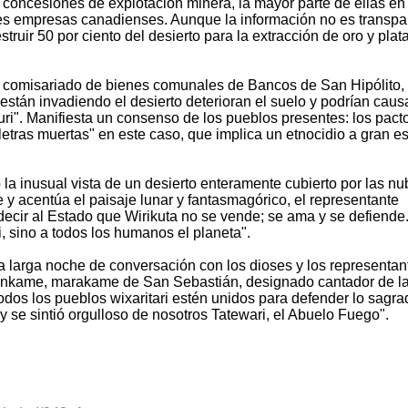
concesiones de explotación minera, la mayor parte de ellas en
ces empresas canadienses. Aunque la información no es transpa
uir 50 por ciento del desierto para la extracción de oro y plat
, comisariado de bienes comunales de Bancos de San Hipólito,
están invadiendo el desierto deterioran el suelo y podrían causa
uri". Manifiesta un consenso de los pueblos presentes: los pact
etras muertas" en este caso, que implica un etnocidio a gran es
 la inusual vista de un desierto enteramente cubierto por las n
 y acentúa el paisaje lunar y fantasmagórico, el representante
ecir al Estado que Wirikuta no se vende; se ama y se defiende
i, sino a todos los humanos el planeta".
 larga noche de conversación con los dioses y los representan
Ninkame, marakame de San Sebastián, designado cantador de l
todos los pueblos wixaritari estén unidos para defender lo sagra
 se sintió orgulloso de nosotros Tatewari, el Abuelo Fuego".