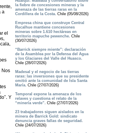
Hualqui: Mateada y conversatorio sobre
la fiebre de concesiones mineras y la
rente,
amenaza de las tierras raras en la
a a
Cordillera de la Costa.
Chile (05/08/2026)
Empresa china que construye Central
Rucalhue mantiene concesiones
mineras sobre 1.610 hectáreas en
r el
territorio mapuche pewenche.
Chile
os,
(30/07/2026)
cala,
“Barrick siempre miente”: declaración
de la Asamblea por la Defensa del Agua
y los Glaciares del Valle del Huasco.
ubes
Chile (28/07/2026)
. Nos
Madesal y el negocio de las tierras
raras: las inversiones que su presidente
omitió ante la comunidad de Isla Santa
María.
Chile (27/07/2026)
tes
a
Temporal expone la amenaza de los
do". Y
relaves y cuestiona el relato de la
“minería verde”.
Chile (27/07/2026)
23 trabajadores siguen aislados en la
minera de Barrick Gold: sindicato
denuncia graves fallas de seguridad.
Chile (24/07/2026)