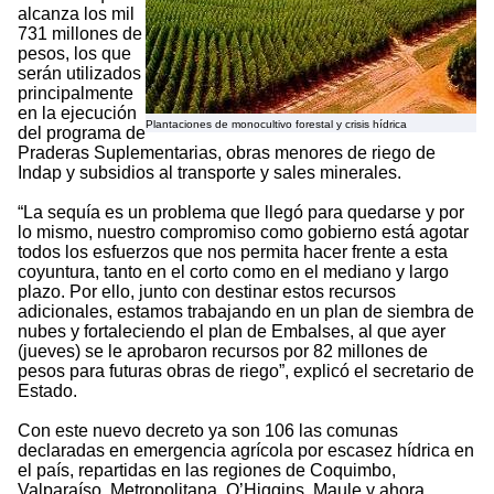
alcanza los mil
731 millones de
pesos, los que
serán utilizados
principalmente
en la ejecución
Plantaciones de monocultivo forestal y crisis hídrica
del programa de
Praderas Suplementarias, obras menores de riego de
Indap y subsidios al transporte y sales minerales.
“La sequía es un problema que llegó para quedarse y por
lo mismo, nuestro compromiso como gobierno está agotar
todos los esfuerzos que nos permita hacer frente a esta
coyuntura, tanto en el corto como en el mediano y largo
plazo. Por ello, junto con destinar estos recursos
adicionales, estamos trabajando en un plan de siembra de
nubes y fortaleciendo el plan de Embalses, al que ayer
(jueves) se le aprobaron recursos por 82 millones de
pesos para futuras obras de riego”, explicó el secretario de
Estado.
Con este nuevo decreto ya son 106 las comunas
declaradas en emergencia agrícola por escasez hídrica en
el país, repartidas en las regiones de Coquimbo,
Valparaíso, Metropolitana, O’Higgins, Maule y ahora,