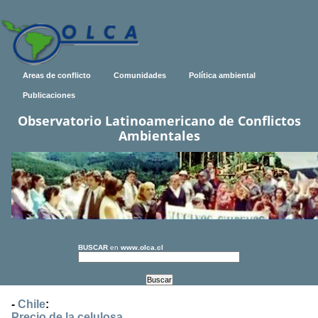
Areas de conflicto
Comunidades
Política ambiental
Publicaciones
Observatorio Latinoamericano de Conflictos
Ambientales
BUSCAR
en
www.olca.cl
-
Chile
:
Precio de la celulosa