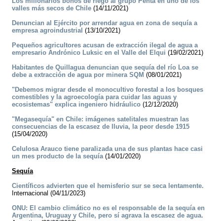
Los millonarios bonos de riego al grupo Penta en uno de los
valles más secos de Chile
(14/11/2021)
Denuncian al Ejército por arrendar agua en zona de sequía a
empresa agroindustrial
(13/10/2021)
Pequeños agricultores acusan de extracción ilegal de agua a
empresario Andrónico Luksic en el Valle del Elqui
(19/02/2021)
Habitantes de Quillagua denuncian que sequía del río Loa se
debe a extracción de agua por minera SQM
(08/01/2021)
"Debemos migrar desde el monocultivo forestal a los bosques
comestibles y la agroecología para cuidar las aguas y
ecosistemas" explica ingeniero hidráulico
(12/12/2020)
"Megasequía" en Chile: imágenes satelitales muestran las
consecuencias de la escasez de lluvia, la peor desde 1915
(15/04/2020)
Celulosa Arauco tiene paralizada una de sus plantas hace casi
un mes producto de la sequía
(14/01/2020)
Sequía
Científicos advierten que el hemisferio sur se seca lentamente.
Internacional (04/11/2023)
ONU: El cambio climático no es el responsable de la sequía en
Argentina, Uruguay y Chile, pero sí agrava la escasez de agua.