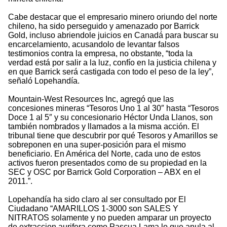
Cabe destacar que el empresario minero oriundo del norte
chileno, ha sido perseguido y amenazado por Barrick
Gold, incluso abriendole juicios en Canadá para buscar su
encarcelamiento, acusandolo de levantar falsos
testimonios contra la empresa, no obstante, “toda la
verdad está por salir a la luz, confío en la justicia chilena y
en que Barrick será castigada con todo el peso de la ley”,
señaló Lopehandía.
Mountain-West Resources Inc, agregó que las
concesiones mineras “Tesoros Uno 1 al 30″ hasta “Tesoros
Doce 1 al 5″ y su concesionario Héctor Unda Llanos, son
también nombrados y llamados a la misma acción. El
tribunal tiene que descubrir por qué Tesoros y Amarillos se
sobreponen en una super-posición para el mismo
beneficiario. En América del Norte, cada uno de estos
activos fueron presentados como de su propiedad en la
SEC y OSC por Barrick Gold Corporation – ABX en el
2011.”.
Lopehandía ha sido claro al ser consultado por El
Ciudadano “AMARILLOS 1-3000 son SALES Y
NITRATOS solamente y no pueden amparar un proyecto
de extraccion aurifera como Pascua Lama lo que anula al