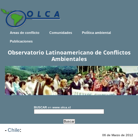
Areas de conflicto
Comunidades
Política ambiental
Publicaciones
Observatorio Latinoamericano de Conflictos
Ambientales
BUSCAR
en
www.olca.cl
-
Chile
:
06 de Marzo de 2012