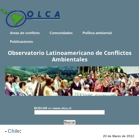
Areas de conflicto
Comunidades
Política ambiental
Publicaciones
Observatorio Latinoamericano de Conflictos
Ambientales
BUSCAR
en
www.olca.cl
-
Chile
:
20 de Marzo de 2012