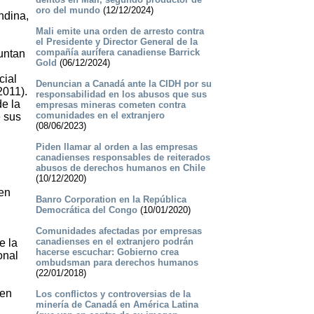
oro del mundo
(12/12/2024)
ndina,
Mali emite una orden de arresto contra
el Presidente y Director General de la
compañía aurífera canadiense Barrick
untan
Gold
(06/12/2024)
cial
Denuncian a Canadá ante la CIDH por su
2011).
responsabilidad en los abusos que sus
e la
empresas mineras cometen contra
comunidades en el extranjero
e sus
(08/06/2023)
Piden llamar al orden a las empresas
canadienses responsables de reiterados
abusos de derechos humanos en Chile
(10/12/2020)
en
Banro Corporation en la República
Democrática del Congo
(10/01/2020)
Comunidades afectadas por empresas
canadienses en el extranjero podrán
e la
hacerse escuchar: Gobierno crea
onal
ombudsman para derechos humanos
(22/01/2018)
 en
Los conflictos y controversias de la
minería de Canadá en América Latina