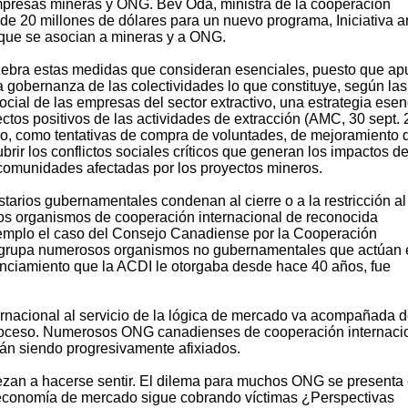
presas mineras y ONG. Bev Oda, ministra de la cooperación
de 20 millones de dólares para un nuevo programa, Iniciativa a
 que se asocian a mineras y a ONG.
ebra estas medidas que consideran esenciales, puesto que ap
la gobernanza de las colectividades lo que constituye, según las
ial de las empresas del sector extractivo, una estrategia esen
tos positivos de las actividades de extracción (AMC, 30 sept. 
o, como tentativas de compra de voluntades, de mejoramiento d
ir los conflictos sociales críticos que generan los impactos d
comunidades afectadas por los proyectos mineros.
tarios gubernamentales condenan al cierre o a la restricción al
os organismos de cooperación internacional de reconocida
ejemplo el caso del Consejo Canadiense por la Cooperación
reagrupa numerosos organismos no gubernamentales que actúan 
anciamiento que la ACDI le otorgaba desde hace 40 años, fue
ternacional al servicio de la lógica de mercado va acompañada d
proceso. Numerosos ONG canadienses de cooperación internaci
án siendo progresivamente afixiados.
zan a hacerse sentir. El dilema para muchos ONG se presenta
 economía de mercado sigue cobrando víctimas ¿Perspectivas