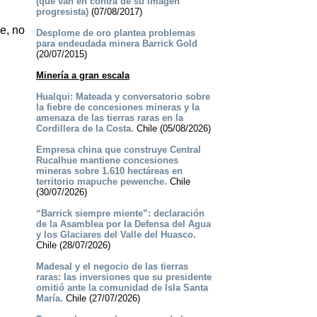
(que van en contra de su imagen
progresista)
(07/08/2017)
e, no
Desplome de oro plantea problemas
para endeudada minera Barrick Gold
(20/07/2015)
Minería a gran escala
Hualqui: Mateada y conversatorio sobre
la fiebre de concesiones mineras y la
amenaza de las tierras raras en la
Cordillera de la Costa.
Chile (05/08/2026)
Empresa china que construye Central
Rucalhue mantiene concesiones
mineras sobre 1.610 hectáreas en
territorio mapuche pewenche.
Chile
(30/07/2026)
“Barrick siempre miente”: declaración
de la Asamblea por la Defensa del Agua
y los Glaciares del Valle del Huasco.
Chile (28/07/2026)
Madesal y el negocio de las tierras
raras: las inversiones que su presidente
omitió ante la comunidad de Isla Santa
María.
Chile (27/07/2026)