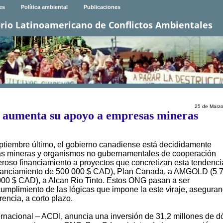
es
Política ambiental
Publicaciones
rio Latinoamericano de Conflictos Ambientales
25 de Marz
 aumenta su apoyo a empresas mineras
tiembre último, el gobierno canadiense está decididamente
as mineras y organismos no gubernamentales de cooperación
eroso financiamiento a proyectos que concretizan esta tendenci
financiamiento de 500 000 $ CAD), Plan Canada, a AMGOLD (5 
 000 $ CAD), a Alcan Rio Tinto. Estos ONG pasan a ser
umplimiento de las lógicas que impone la este viraje, asegura
encia, a corto plazo.
nacional – ACDI, anuncia una inversión de 31,2 millones de d