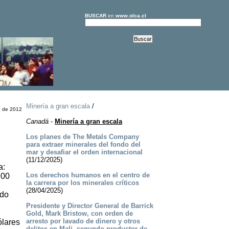
BUSCAR
en
www.olca.cl
Minería a gran escala
/
o de 2012
Canadá
-
Minería a gran escala
Los planes de The Metals Company
para extraer minerales del fondo del
mar y desafiar el orden internacional
(11/12/2025)
a:
Los derechos humanos en el centro de
700
la carrera por los minerales críticos
(28/04/2025)
ndo
Presidente y Director General de Barrick
Gold, Mark Bristow, con orden de
arresto por lavado de dinero y otros
ólares
delitos en Mali, segundo productor de