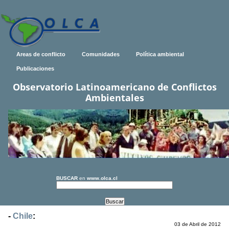
Areas de conflicto
Comunidades
Política ambiental
Publicaciones
Observatorio Latinoamericano de Conflictos
Ambientales
BUSCAR
en
www.olca.cl
-
Chile
:
03 de Abril de 2012