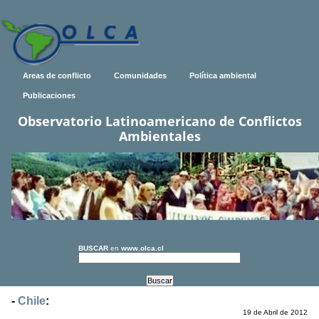
Areas de conflicto
Comunidades
Política ambiental
Publicaciones
Observatorio Latinoamericano de Conflictos
Ambientales
BUSCAR
en
www.olca.cl
-
Chile
:
19 de Abril de 2012