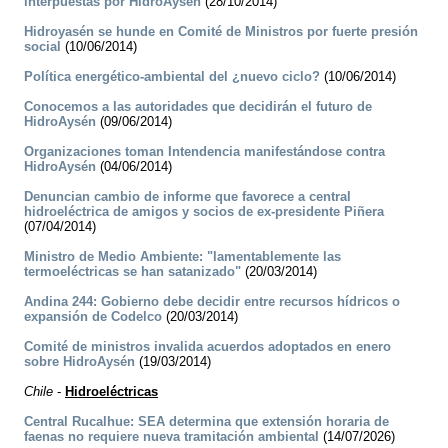
interpuestas por HidroAysén
(28/10/2014)
Hidroyasén se hunde en Comité de Ministros por fuerte presión
social
(10/06/2014)
Política energético-ambiental del ¿nuevo ciclo?
(10/06/2014)
Conocemos a las autoridades que decidirán el futuro de
HidroAysén
(09/06/2014)
Organizaciones toman Intendencia manifestándose contra
HidroAysén
(04/06/2014)
Denuncian cambio de informe que favorece a central
hidroeléctrica de amigos y socios de ex-presidente Piñera
(07/04/2014)
Ministro de Medio Ambiente: "lamentablemente las
termoeléctricas se han satanizado"
(20/03/2014)
Andina 244: Gobierno debe decidir entre recursos hídricos o
expansión de Codelco
(20/03/2014)
Comité de ministros invalida acuerdos adoptados en enero
sobre HidroAysén
(19/03/2014)
Chile
-
Hidroeléctricas
Central Rucalhue: SEA determina que extensión horaria de
faenas no requiere nueva tramitación ambiental
(14/07/2026)