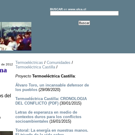
BUSCAR
en
www.olca.cl
Termoeléctricas
/
Comunidades
/
 de 2012
Termoeléctrica Castilla
/
ema
Proyecto
Termoeléctrica Castilla
:
Álvaro Toro, un incansable defensor de
los pueblos
(29/08/2020)
os del
Termoeléctrica Castilla: CRONOLOGIA
DEL CONFLICTO (PDF)
(30/01/2015)
Letras de esperanza en medio de
contextos duros para los conflictos
o
socioambientales
(16/01/2015)
Totoral: La energía en nuestras manos.
El triunfo de la vida sobre