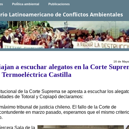
es
Política ambiental
Publicaciones
rio Latinoamericano de Conflictos Ambientales
16 de Mayo
iajan a escuchar alegatos en la Corte Supr
 Termoeléctrica Castilla
ucional de la Corte Suprema se apresta a escuchar los alegat
nidades de Totoral y Copiapó declaramos:
áximo tribunal de justicia chileno. El fallo de la Corte de
contundente en marzo pasado, esperamos que el mismo criteri
o.
Tercera Sala de la