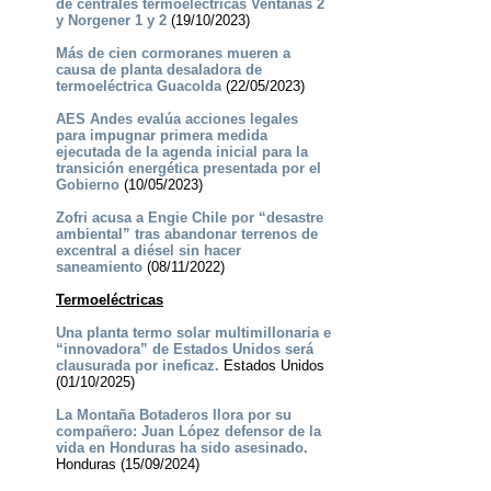
de centrales termoeléctricas Ventanas 2
y Norgener 1 y 2
(19/10/2023)
Más de cien cormoranes mueren a
causa de planta desaladora de
termoeléctrica Guacolda
(22/05/2023)
AES Andes evalúa acciones legales
para impugnar primera medida
ejecutada de la agenda inicial para la
transición energética presentada por el
Gobierno
(10/05/2023)
Zofri acusa a Engie Chile por “desastre
ambiental” tras abandonar terrenos de
excentral a diésel sin hacer
saneamiento
(08/11/2022)
Termoeléctricas
Una planta termo solar multimillonaria e
“innovadora” de Estados Unidos será
clausurada por ineficaz.
Estados Unidos
(01/10/2025)
La Montaña Botaderos llora por su
compañero: Juan López defensor de la
vida en Honduras ha sido asesinado.
Honduras (15/09/2024)