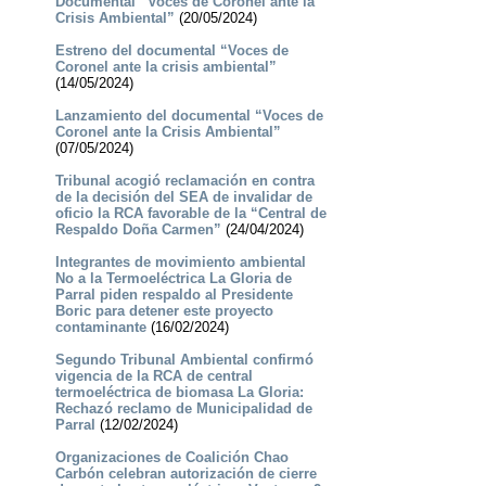
Documental “Voces de Coronel ante la
Crisis Ambiental”
(20/05/2024)
Estreno del documental “Voces de
Coronel ante la crisis ambiental”
(14/05/2024)
Lanzamiento del documental “Voces de
Coronel ante la Crisis Ambiental”
(07/05/2024)
Tribunal acogió reclamación en contra
de la decisión del SEA de invalidar de
oficio la RCA favorable de la “Central de
Respaldo Doña Carmen”
(24/04/2024)
Integrantes de movimiento ambiental
No a la Termoeléctrica La Gloria de
Parral piden respaldo al Presidente
Boric para detener este proyecto
contaminante
(16/02/2024)
Segundo Tribunal Ambiental confirmó
vigencia de la RCA de central
termoeléctrica de biomasa La Gloria:
Rechazó reclamo de Municipalidad de
Parral
(12/02/2024)
Organizaciones de Coalición Chao
Carbón celebran autorización de cierre