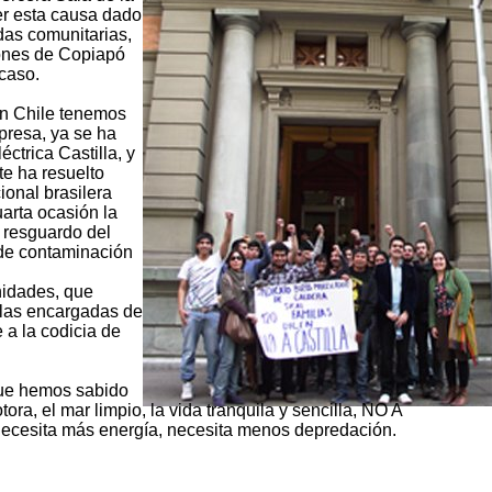
er esta causa dado
das comunitarias,
iones de Copiapó
caso.
 en Chile tenemos
presa, ya se ha
ctrica Castilla, y
e ha resuelto
ional brasilera
arta ocasión la
 resguardo del
 de contaminación
nidades, que
las encargadas de
 a la codicia de
 que hemos sabido
totora, el mar limpio, la vida tranquila y sencilla, NO A
sita más energía, necesita menos depredación.