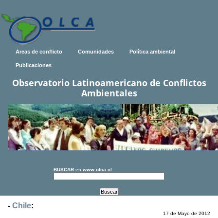
Areas de conflicto
Comunidades
Política ambiental
Publicaciones
Observatorio Latinoamericano de Conflictos
Ambientales
BUSCAR
en
www.olca.cl
-
Chile
:
17 de Mayo de 2012