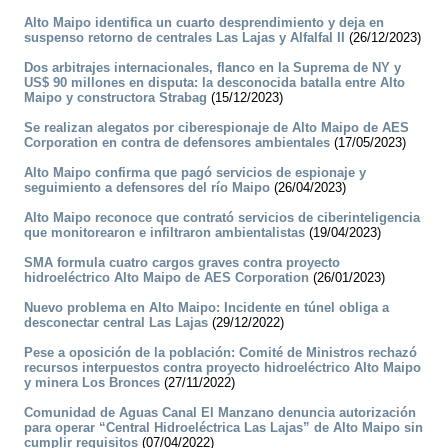
Alto Maipo identifica un cuarto desprendimiento y deja en
suspenso retorno de centrales Las Lajas y Alfalfal II
(26/12/2023)
Dos arbitrajes internacionales, flanco en la Suprema de NY y
US$ 90 millones en disputa: la desconocida batalla entre Alto
Maipo y constructora Strabag
(15/12/2023)
Se realizan alegatos por ciberespionaje de Alto Maipo de AES
Corporation en contra de defensores ambientales
(17/05/2023)
Alto Maipo confirma que pagó servicios de espionaje y
seguimiento a defensores del río Maipo
(26/04/2023)
Alto Maipo reconoce que contrató servicios de ciberinteligencia
que monitorearon e infiltraron ambientalistas
(19/04/2023)
SMA formula cuatro cargos graves contra proyecto
hidroeléctrico Alto Maipo de AES Corporation
(26/01/2023)
Nuevo problema en Alto Maipo: Incidente en túnel obliga a
desconectar central Las Lajas
(29/12/2022)
Pese a oposición de la población: Comité de Ministros rechazó
recursos interpuestos contra proyecto hidroeléctrico Alto Maipo
y minera Los Bronces
(27/11/2022)
Comunidad de Aguas Canal El Manzano denuncia autorización
para operar “Central Hidroeléctrica Las Lajas” de Alto Maipo sin
cumplir requisitos
(07/04/2022)