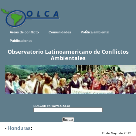
Areas de conflicto
Comunidades
Política ambiental
Publicaciones
Observatorio Latinoamericano de Conflictos
Ambientales
BUSCAR
en
www.olca.cl
-
Honduras
:
15 de Mayo de 2012