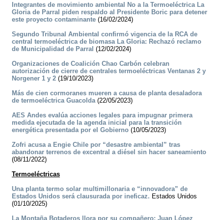
Integrantes de movimiento ambiental No a la Termoeléctrica La
Gloria de Parral piden respaldo al Presidente Boric para detener
este proyecto contaminante
(16/02/2024)
Segundo Tribunal Ambiental confirmó vigencia de la RCA de
central termoeléctrica de biomasa La Gloria: Rechazó reclamo
de Municipalidad de Parral
(12/02/2024)
Organizaciones de Coalición Chao Carbón celebran
autorización de cierre de centrales termoeléctricas Ventanas 2 y
Norgener 1 y 2
(19/10/2023)
Más de cien cormoranes mueren a causa de planta desaladora
de termoeléctrica Guacolda
(22/05/2023)
AES Andes evalúa acciones legales para impugnar primera
medida ejecutada de la agenda inicial para la transición
energética presentada por el Gobierno
(10/05/2023)
Zofri acusa a Engie Chile por “desastre ambiental” tras
abandonar terrenos de excentral a diésel sin hacer saneamiento
(08/11/2022)
Termoeléctricas
Una planta termo solar multimillonaria e “innovadora” de
Estados Unidos será clausurada por ineficaz.
Estados Unidos
(01/10/2025)
La Montaña Botaderos llora por su compañero: Juan López