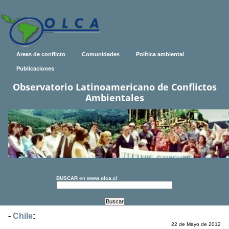
Areas de conflicto
Comunidades
Política ambiental
Publicaciones
Observatorio Latinoamericano de Conflictos
Ambientales
BUSCAR
en
www.olca.cl
-
Chile
:
22 de Mayo de 2012