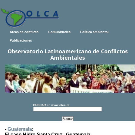
Areas de conflicto
Comunidades
Política ambiental
Publicaciones
Observatorio Latinoamericano de Conflictos
Ambientales
BUSCAR
en
www.olca.cl
-
Guatemala
:
El caso Hidro Santa Cruz - Guatemala