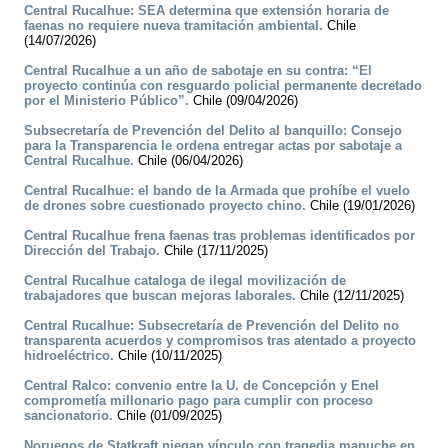
Central Rucalhue: SEA determina que extensión horaria de
faenas no requiere nueva tramitación ambiental.
Chile
(14/07/2026)
Central Rucalhue a un año de sabotaje en su contra: “El
proyecto continúa con resguardo policial permanente decretado
por el Ministerio Público”.
Chile (09/04/2026)
Subsecretaría de Prevención del Delito al banquillo: Consejo
para la Transparencia le ordena entregar actas por sabotaje a
Central Rucalhue.
Chile (06/04/2026)
Central Rucalhue: el bando de la Armada que prohíbe el vuelo
de drones sobre cuestionado proyecto chino.
Chile (19/01/2026)
Central Rucalhue frena faenas tras problemas identificados por
Dirección del Trabajo.
Chile (17/11/2025)
Central Rucalhue cataloga de ilegal movilización de
trabajadores que buscan mejoras laborales.
Chile (12/11/2025)
Central Rucalhue: Subsecretaría de Prevención del Delito no
transparenta acuerdos y compromisos tras atentado a proyecto
hidroeléctrico.
Chile (10/11/2025)
Central Ralco: convenio entre la U. de Concepción y Enel
comprometía millonario pago para cumplir con proceso
sancionatorio.
Chile (01/09/2025)
Noruegos de Statkraft niegan vínculo con tragedia mapuche en