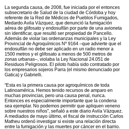
La segunda causa, de 2008, fue iniciada por el entonces
subsecretario de Salud de la ciudad de Córdoba y hoy
referente de la Red de Médicos de Pueblos Fumigados,
Medardo Avila Vázquez, que denunció la fumigación
aérea de glifosato y endosulfán por parte de una avioneta
sin identificar, que resultó ser propiedad de Pancello.
Además de violar las ordenanzas municipales y la Ley
Provincial de Agroquímicos Nº 9164 –que advierte que el
endosulfán no debe ser aplicado en un radio menor a
1500 metros y el glifosato a menos de 500 metros de
zonas urbanas–, violaba la Ley Nacional 24.051 de
Residuos Peligrosos. El piloto había sido contratado por
los empresarios sojeros Parra (el mismo denunciado por
Gatica) y Gabrielli.
“Esta es la primera causa por agroquímicos de toda
Latinoamérica. Hemos tenido recursos de amparo en
muchas provincias, pero una causa penal, nunca.
Entonces es especialmente importante que la condena
sea ejemplar. No podemos permitir que apliquen veneno
sobre nuestros niños”, señaló a este diario Avila Vázquez.
A mediados de mayo último, el fiscal de instrucción Carlos
Matheu ordenó investigar si existe una relación directa
entre la fumigación y las muertes por cáncer en el barrio.