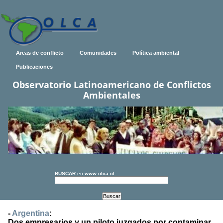
Areas de conflicto
Comunidades
Política ambiental
Publicaciones
Observatorio Latinoamericano de Conflictos
Ambientales
BUSCAR
en
www.olca.cl
-
Argentina
:
Dos empresarios y un piloto juzgados por contaminar