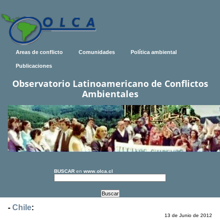
Areas de conflicto
Comunidades
Política ambiental
Publicaciones
Observatorio Latinoamericano de Conflictos
Ambientales
BUSCAR
en
www.olca.cl
-
Chile
:
13 de Junio de 2012