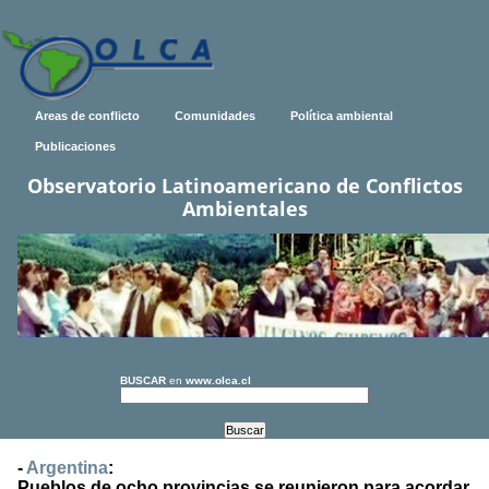
Areas de conflicto
Comunidades
Política ambiental
Publicaciones
Observatorio Latinoamericano de Conflictos
Ambientales
BUSCAR
en
www.olca.cl
-
Argentina
:
Pueblos de ocho provincias se reunieron para acordar