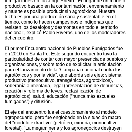
fumigaciones en Ituzaingó Anexo. “En lugar de un modelo
productivo basado en la contaminación, envenenamiento
y muerte es posible producir sin agrotóxicos. Nuestra
lucha es por una producción sana y sustentable en el
tiempo, como lo hacen campesinos e indígenas que
resisten los desalojos y desmontes en todo el territorio
nacional”, explicó Pablo Riveros, uno de los moderadores
del encuentro.
El primer Encuentro nacional de Pueblos Fumigados fue
en 2010 en Santa Fe. Este segundo encuentro tuvo la
particularidad de contar con mayor presencia de pueblos y
organizaciones, y sobre todo de explicitar la articulación
para el lanzamiento de la “Campaña nacional contra los
agrotóxicos y por la vida”, que aborda seis ejes: sistema
productivo (monocultivo, transgénicos, agrotóxicos),
soberanía alimentaria, legal (presentación de denuncias,
creación y reforma de leyes, reclasificación de
agrotóxicos), salud, educación (“nunca más escuelas
fumigadas”) y difusión.
El eje del encuentro fue el cuestionamiento al modelo
agropecuario, pero fue englobado en la situación macro
del “modelo extractivo” (petróleo, minería, monocultivo
forestal). “La megaminería y los agronegocios destruyen