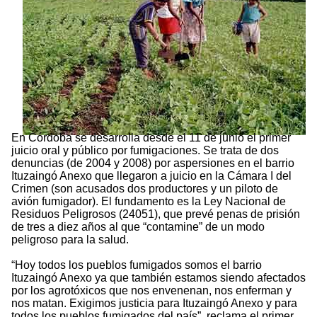
En Córdoba se desarrolla desde el 11 de junio el primer
juicio oral y público por fumigaciones. Se trata de dos
denuncias (de 2004 y 2008) por aspersiones en el barrio
Ituzaingó Anexo que llegaron a juicio en la Cámara I del
Crimen (son acusados dos productores y un piloto de
avión fumigador). El fundamento es la Ley Nacional de
Residuos Peligrosos (24051), que prevé penas de prisión
de tres a diez años al que “contamine” de un modo
peligroso para la salud.
“Hoy todos los pueblos fumigados somos el barrio
Ituzaingó Anexo ya que también estamos siendo afectados
por los agrotóxicos que nos envenenan, nos enferman y
nos matan. Exigimos justicia para Ituzaingó Anexo y para
todos los pueblos fumigados del país”, reclama el primer