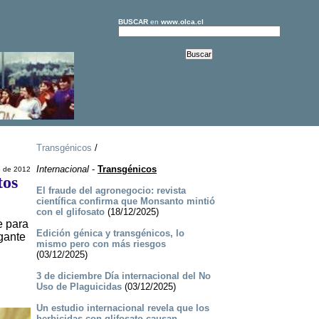
BUSCAR
en
www.olca.cl
Transgénicos
/
Internacional
-
Transgénicos
o de 2012
tos
El fraude del agronegocio: revista
científica confirma que Monsanto mintió
con el glifosato
(18/12/2025)
e para
Edición génica y transgénicos, lo
igante
mismo pero con más riesgos
(03/12/2025)
3 de diciembre Día internacional del No
Uso de Plaguicidas
(03/12/2025)
Un estudio internacional revela que los
herbicidas con glifosato causan