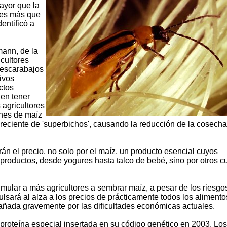
ayor que la
ces más que
entificó a
mann, de la
cultores
 escarabajos
ivos
ctos
den tener
 agricultores
nes de maíz
eciente de 'superbichos', causando la reducción de la cosecha
án el precio, no solo por el maíz, un producto esencial cuyos
roductos, desde yogures hasta talco de bebé, sino por otros cu
mular a más agricultores a sembrar maíz, a pesar de los riesgos
ulsará al alza a los precios de prácticamente todos los alimento
añada gravemente por las dificultades económicas actuales.
proteína especial insertada en su código genético en 2003. Los