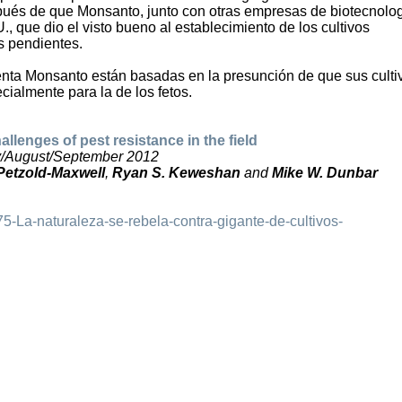
pués de que Monsanto, junto con otras empresas de biotecnolog
, que dio el visto bueno al establecimiento de los cultivos
s pendientes.
nta Monsanto están basadas en la presunción de que sus culti
ialmente para la de los fetos.
lenges of pest resistance in the field
ly/August/September 2012
 Petzold-Maxwell
,
Ryan S. Keweshan
and
Mike W. Dunbar
875-La-naturaleza-se-rebela-contra-gigante-de-cultivos-