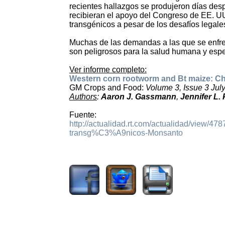
recientes hallazgos se produjeron días des
recibieran el apoyo del Congreso de EE. UU.
transgénicos a pesar de los desafíos legale
Muchas de las demandas a las que se enfre
son peligrosos para la salud humana y espec
Ver informe completo:
Western corn rootworm and Bt maize: Chal
GM Crops and Food:
Volume 3, Issue 3 Ju
Authors
:
Aaron J. Gassmann
,
Jennifer L.
Fuente:
http://actualidad.rt.com/actualidad/view/47
transg%C3%A9nicos-Monsanto
1351