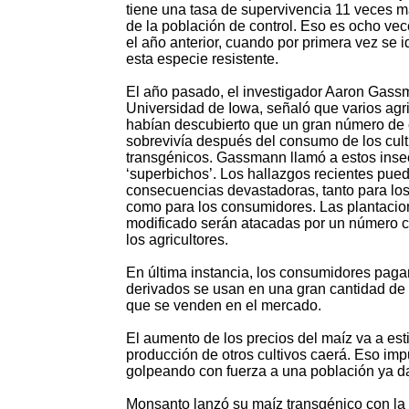
tiene una tasa de supervivencia 11 veces m
de la población de control. Eso es ocho ve
el año anterior, cuando por primera vez se id
esta especie resistente.
El año pasado, el investigador Aaron Gass
Universidad de Iowa, señaló que varios agri
habían descubierto que un gran número de
sobrevivía después del consumo de los cult
transgénicos. Gassmann llamó a estos inse
‘superbichos’. Los hallazgos recientes pue
consecuencias devastadoras, tanto para los
como para los consumidores. Las plantacio
modificado serán atacadas por un número cr
los agricultores.
En última instancia, los consumidores pagar
derivados se usan en una gran cantidad de p
que se venden en el mercado.
El aumento de los precios del maíz va a esti
producción de otros cultivos caerá. Eso imp
golpeando con fuerza a una población ya d
Monsanto lanzó su maíz transgénico con la 