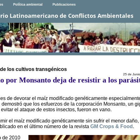
es
Política ambiental
Publicaciones
rio Latinoamericano de Conflictos Ambientales
 de los cultivos transgénicos
25 de Juni
o por Monsanto deja de resistir a los parási
es de devorar el maíz modificado genéticamente especialment
nte demostró que los esfuerzos de la corporación Monsanto, un g
 evitar el ataque de estos insectos, fueron en vano.
ir el maíz modificado genéticamente sin sufrir el menor daño,
blicado en el último número de la revista
GM Crops & Food
.
o de 2010