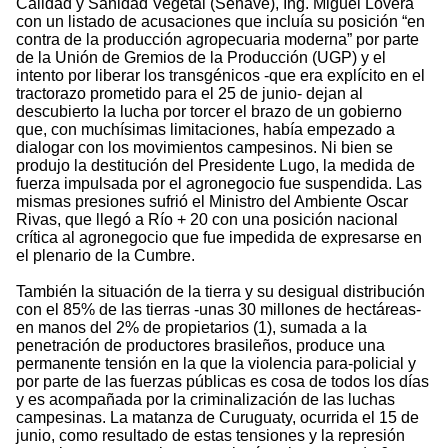
Calidad y Sanidad Vegetal (Senave), Ing. Miguel Lovera
con un listado de acusaciones que incluía su posición “en
contra de la producción agropecuaria moderna” por parte
de la Unión de Gremios de la Producción (UGP) y el
intento por liberar los transgénicos -que era explícito en el
tractorazo prometido para el 25 de junio- dejan al
descubierto la lucha por torcer el brazo de un gobierno
que, con muchísimas limitaciones, había empezado a
dialogar con los movimientos campesinos. Ni bien se
produjo la destitución del Presidente Lugo, la medida de
fuerza impulsada por el agronegocio fue suspendida. Las
mismas presiones sufrió el Ministro del Ambiente Oscar
Rivas, que llegó a Río + 20 con una posición nacional
crítica al agronegocio que fue impedida de expresarse en
el plenario de la Cumbre.
También la situación de la tierra y su desigual distribución
con el 85% de las tierras -unas 30 millones de hectáreas-
en manos del 2% de propietarios (1), sumada a la
penetración de productores brasileños, produce una
permanente tensión en la que la violencia para-policial y
por parte de las fuerzas públicas es cosa de todos los días
y es acompañada por la criminalización de las luchas
campesinas. La matanza de Curuguaty, ocurrida el 15 de
junio, como resultado de estas tensiones y la represión