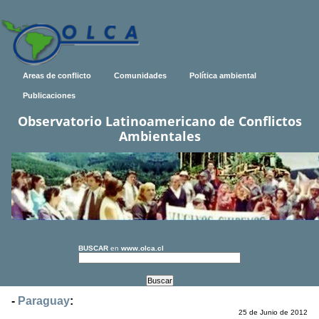
Areas de conflicto
Comunidades
Política ambiental
Publicaciones
Observatorio Latinoamericano de Conflictos
Ambientales
BUSCAR
en
www.olca.cl
-
Paraguay
:
25 de Junio de 2012