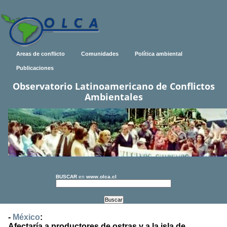
Areas de conflicto
Comunidades
Política ambiental
Publicaciones
Observatorio Latinoamericano de Conflictos
Ambientales
BUSCAR
en
www.olca.cl
-
México
:
Afectaría a productores de ostras y a la isla de