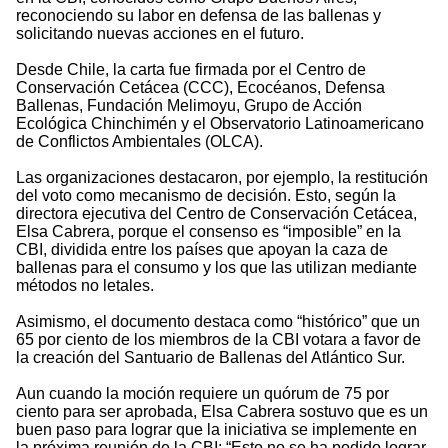
reconociendo su labor en defensa de las ballenas y
solicitando nuevas acciones en el futuro.
Desde Chile, la carta fue firmada por el Centro de
Conservación Cetácea (CCC), Ecocéanos, Defensa
Ballenas, Fundación Melimoyu, Grupo de Acción
Ecológica Chinchimén y el Observatorio Latinoamericano
de Conflictos Ambientales (OLCA).
Las organizaciones destacaron, por ejemplo, la restitución
del voto como mecanismo de decisión. Esto, según la
directora ejecutiva del Centro de Conservación Cetácea,
Elsa Cabrera, porque el consenso es “imposible” en la
CBI, dividida entre los países que apoyan la caza de
ballenas para el consumo y los que las utilizan mediante
métodos no letales.
Asimismo, el documento destaca como “histórico” que un
65 por ciento de los miembros de la CBI votara a favor de
la creación del Santuario de Ballenas del Atlántico Sur.
Aun cuando la moción requiere un quórum de 75 por
ciento para ser aprobada, Elsa Cabrera sostuvo que es un
buen paso para lograr que la iniciativa se implemente en
la próxima reunión de la CBI: “Esto no se ha podido lograr