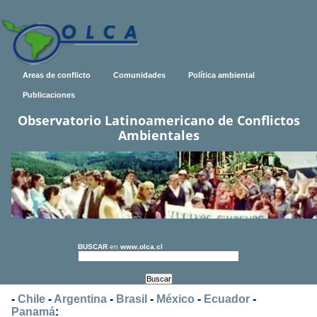
Areas de conflicto
Comunidades
Política ambiental
Publicaciones
Observatorio Latinoamericano de Conflictos
Ambientales
BUSCAR
en
www.olca.cl
-
Chile
-
Argentina
-
Brasil
-
México
-
Ecuador
-
Panamá
: