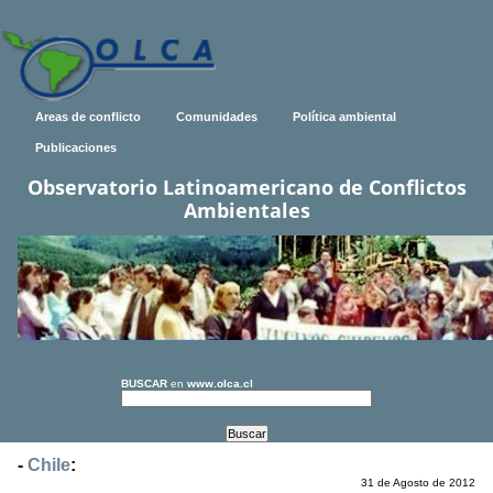
Areas de conflicto
Comunidades
Política ambiental
Publicaciones
Observatorio Latinoamericano de Conflictos
Ambientales
BUSCAR
en
www.olca.cl
-
Chile
:
31 de Agosto de 2012