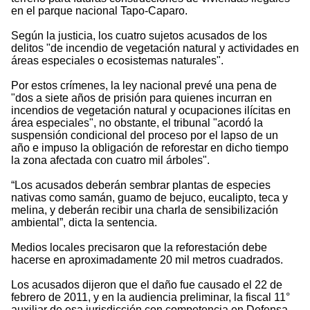
en el parque nacional Tapo-Caparo.
Según la justicia, los cuatro sujetos acusados de los
delitos "de incendio de vegetación natural y actividades en
áreas especiales o ecosistemas naturales".
Por estos crímenes, la ley nacional prevé una pena de
"dos a siete años de prisión para quienes incurran en
incendios de vegetación natural y ocupaciones ilícitas en
área especiales", no obstante, el tribunal "acordó la
suspensión condicional del proceso por el lapso de un
año e impuso la obligación de reforestar en dicho tiempo
la zona afectada con cuatro mil árboles".
“Los acusados deberán sembrar plantas de especies
nativas como samán, guamo de bejuco, eucalipto, teca y
melina, y deberán recibir una charla de sensibilización
ambiental”, dicta la sentencia.
Medios locales precisaron que la reforestación debe
hacerse en aproximadamente 20 mil metros cuadrados.
Los acusados dijeron que el daño fue causado el 22 de
febrero de 2011, y en la audiencia preliminar, la fiscal 11°
auxiliar de esa jurisdicción con competencia en Defensa