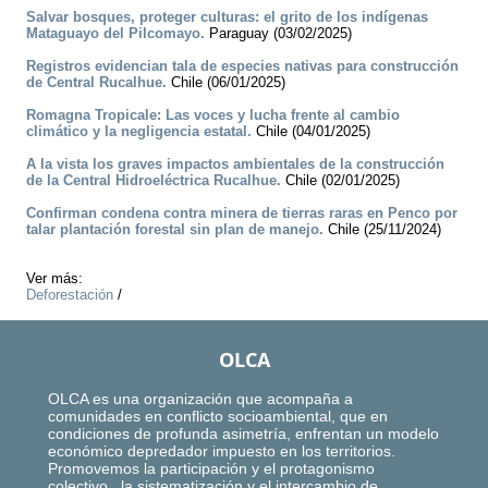
Salvar bosques, proteger culturas: el grito de los indígenas
Mataguayo del Pilcomayo.
Paraguay (03/02/2025)
Registros evidencian tala de especies nativas para construcción
de Central Rucalhue.
Chile (06/01/2025)
Romagna Tropicale: Las voces y lucha frente al cambio
climático y la negligencia estatal.
Chile (04/01/2025)
A la vista los graves impactos ambientales de la construcción
de la Central Hidroeléctrica Rucalhue.
Chile (02/01/2025)
Confirman condena contra minera de tierras raras en Penco por
talar plantación forestal sin plan de manejo.
Chile (25/11/2024)
Ver más:
Deforestación
/
OLCA
OLCA es una organización que acompaña a
comunidades en conflicto socioambiental, que en
condiciones de profunda asimetría, enfrentan un modelo
económico depredador impuesto en los territorios.
Promovemos la participación y el protagonismo
colectivo, la sistematización y el intercambio de