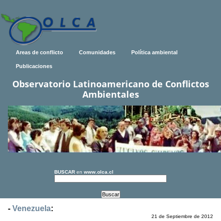
Areas de conflicto
Comunidades
Política ambiental
Publicaciones
Observatorio Latinoamericano de Conflictos
Ambientales
BUSCAR
en
www.olca.cl
-
Venezuela
:
21 de Septiembre de 2012