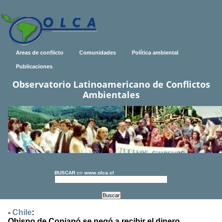
Areas de conflicto
Comunidades
Política ambiental
Publicaciones
Observatorio Latinoamericano de Conflictos
Ambientales
BUSCAR
en
www.olca.cl
-
Chile
:
Obispo de Copiapó se negó a recibir el dinero