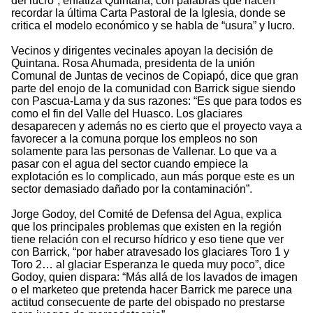
del lucro”, enfatiza Quintana, con palabras que hacen
recordar la última Carta Pastoral de la Iglesia, donde se
critica el modelo económico y se habla de “usura” y lucro.
Vecinos y dirigentes vecinales apoyan la decisión de
Quintana. Rosa Ahumada, presidenta de la unión
Comunal de Juntas de vecinos de Copiapó, dice que gran
parte del enojo de la comunidad con Barrick sigue siendo
con Pascua-Lama y da sus razones: “Es que para todos es
como el fin del Valle del Huasco. Los glaciares
desaparecen y además no es cierto que el proyecto vaya a
favorecer a la comuna porque los empleos no son
solamente para las personas de Vallenar. Lo que va a
pasar con el agua del sector cuando empiece la
explotación es lo complicado, aun más porque este es un
sector demasiado dañado por la contaminación”.
Jorge Godoy, del Comité de Defensa del Agua, explica
que los principales problemas que existen en la región
tiene relación con el recurso hídrico y eso tiene que ver
con Barrick, “por haber atravesado los glaciares Toro 1 y
Toro 2… al glaciar Esperanza le queda muy poco”, dice
Godoy, quien dispara: “Más allá de los lavados de imagen
o el marketeo que pretenda hacer Barrick me parece una
actitud consecuente de parte del obispado no prestarse