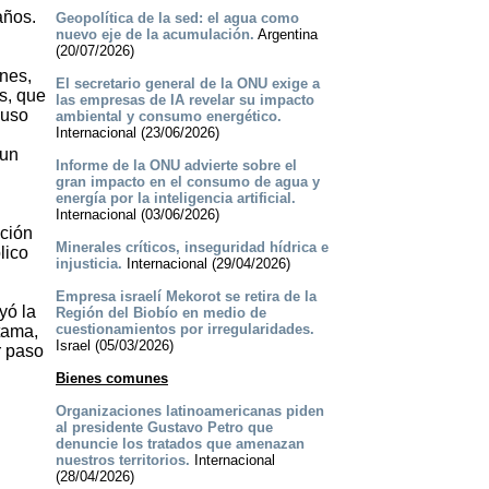
años.
Geopolítica de la sed: el agua como
nuevo eje de la acumulación.
Argentina
(20/07/2026)
nes,
El secretario general de la ONU exige a
s, que
las empresas de IA revelar su impacto
 uso
ambiental y consumo energético.
Internacional (23/06/2026)
n
 un
Informe de la ONU advierte sobre el
gran impacto en el consumo de agua y
energía por la inteligencia artificial.
Internacional (03/06/2026)
ación
Minerales críticos, inseguridad hídrica e
lico
injusticia.
Internacional (29/04/2026)
Empresa israelí Mekorot se retira de la
yó la
Región del Biobío en medio de
cuestionamientos por irregularidades.
tama,
Israel (05/03/2026)
r paso
Bienes comunes
Organizaciones latinoamericanas piden
al presidente Gustavo Petro que
denuncie los tratados que amenazan
nuestros territorios.
Internacional
(28/04/2026)