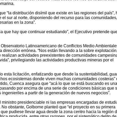
bmarina.
 “la distribución disímil que existe en las regiones del país”, 
 el sur al norte, disponiendo del recurso para las comunidades
esarias en la zona”.
ia que hay que continuar estudiando”, el Ejecutivo pretende qu
 Observatorio Latinoamericano de Conflictos Medio Ambientale
 dirección errónea. “Nos están llevando a la sobre explotación
 realizan actividades preexistentes de comunidades campesin
da”, privilegiando las actividades productivas mineras por el
 esta licitación, enfatizando que desde la sustentabilidad, gua
“muchos ecosistemas donde viven muchas comunidades costeras”
sentido, Cuenca asegura que “acá lo que se está buscando es un
á pasando por encima de una serie de condiciones básicas que 
ingenieriles a partir de la generación de nuevos negocios”.
l ministro presidenciable ni las empresas encargadas de estudia
 No obstante, Golborne planteó que “el proyecto en su primera
to que pudiese llevar agua desde la zona centro hacia la región 
rica producida, entre otras razones, por el sistemático delito de