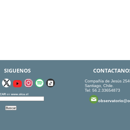
SIGUENOS
CONTACTANO
Compañía de Jesús 254
Santiago, Chile.
Tel: 56.2.33654873
CAR
en
www.olca.cl
observatorio@ol