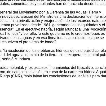
ciales, comunidades y habitantes han denunciado desde hace 
general del Movimiento por la Defensa de las Aguas, Tierra y
 nueva declaración del Ministro es una declaración de intensio
dica en la privatización y enajenación de los recursos naturale
cuentra privatizada desde 1981, generando las inequidades y el
 esencia”. En el ejecutivo habría, según Mundaca, una “vocació
sos hídricos” y por ello, “a este gobierno no le creemos, pues es
rivado de las aguas y en esa línea todas las soluciones que se
resuelven el problema de fondo”.
“la resolución de los problemas hídricos de este país dice rel
ad del agua al dominio de la tierra, con recuperar el control púb
”, señaló Mundaca.
medioambiental, y los escasos lineamientos del Ejecutivo, conclu
o, de cara a la licitación en curso de la carretera hídrica Aqua
iego (CNR), “sólo faltan las conclusiones del análisis para da