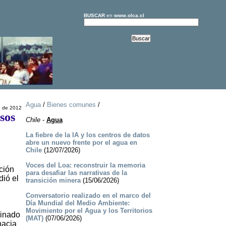
BUSCAR
en
www.olca.cl
Agua
/
Bienes comunes
/
e de 2012
sos
Chile
-
Agua
La fiebre de la IA y los centros de datos
abre un nuevo frente por el agua en
Chile
(12/07/2026)
Voces del Loa: reconstruir la memoria
ción
para desafiar las narrativas de la
dió el
transición minera
(15/06/2026)
Conversatorio realizado en el marco del
Día Mundial del Medio Ambiente:
Movimiento por el Agua y los Territorios
minado
(MAT)
(07/06/2026)
hacia