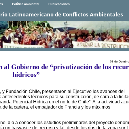
es
Política ambiental
Publicaciones
rio Latinoamericano de Conflictos Ambientales
08 de Octubr
n al Gobierno de “privatización de los recur
hídricos”
, y Fundación Chile, presentaron al Ejecutivo los avances del
 antecedentes técnicos para su construcción, de cara a la licita
nda Potencial Hídrica en el norte de Chile”. A la actividad acu
a de la cartera, el embajador de Francia y los máximos
rne, dio a conocer los estudios preliminares del proyecto deno
a un trasvasije del recurso vital, desde los ríos de la zona sur, 