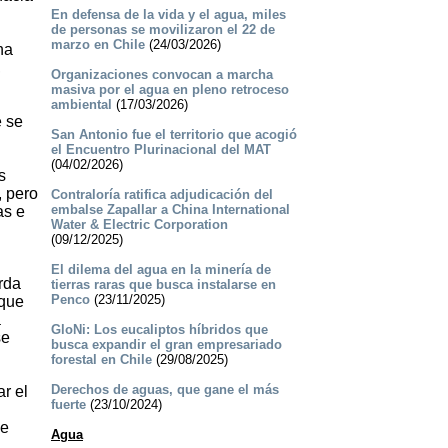
En defensa de la vida y el agua, miles
de personas se movilizaron el 22 de
marzo en Chile
(24/03/2026)
ha
,
Organizaciones convocan a marcha
masiva por el agua en pleno retroceso
ambiental
(17/03/2026)
e se
San Antonio fue el territorio que acogió
el Encuentro Plurinacional del MAT
(04/02/2026)
s
, pero
Contraloría ratifica adjudicación del
embalse Zapallar a China International
as e
Water & Electric Corporation
(09/12/2025)
El dilema del agua en la minería de
rda
tierras raras que busca instalarse en
Penco
(23/11/2025)
 que
a
GloNi: Los eucaliptos híbridos que
se
busca expandir el gran empresariado
forestal en Chile
(29/08/2025)
Derechos de aguas, que gane el más
r el
fuerte
(23/10/2024)
de
Agua