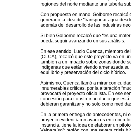
regiones del norte mediante una tubería su
Con propuesta en mano, Golborne recalcó que
generado la idea de “transportar agua desde
además del desarrollo de las industrias nec
Si bien Golborne recalcó que “es una mater
pueda seguir avanzando en sus análisis.
En ese sentido, Lucio Cuenca, miembro del
(OLCA), recalcó que este proyecto va en una
también a un impacto sobre zonas donde se
indígenas que están viendo amenazada su vi
equilibrio y preservación del ciclo hídrico.
Asimismo, Cuenca llamó a mirar con cuidado
innumerables críticas, por la alteración 
provocará el proyecto oficialista. En ese 
concesión para construir un ducto que est
debieran garantizar y no solo como medidas 
En la primera entrega de antecedentes, ni e
proyecto evidenciaron avances en concreto.
instancia, tiene la idea de elaborar un pilo
Valparaíso”; región con una severa crisis híd