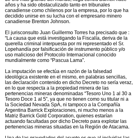
años y ha sido obstaculizado tanto en tribunales
canadiense como chilenos por la empresa, por lo que ha
decidido unirse en su lucha con el empresario minero
canadiense Brenton Johnson.
El jurisconsulto Juan Guillermo Torres ha precisado que :
“La causa que está investigando la Fiscalía, deriva de la
querella criminal interpuesta por mi representado el Sr.
Lopehandía por falsificación de instrumento público y/o
uso malicioso del Protocolo Internacional conocido
mundialmente como “Pascua Lama”.
La imputación se efectúa en razón de la falsedad
ideológica existente en el mismo, en palabras sencillas,
las declaración contenido en dicho Decreto no sería veraz,
en lo que respecta a la propiedad minera de las
pertenencias mineras denominadas “Tesoro Uno 1 al 30 a
Tesoro Doce 1 al 5”, ya que no tienen como su titular ni a
la Sociedad Nevada SpA, ni tampoco a la Compañía
Argentina Barrick Exploraciones, ni mucho menos a la
Matriz Barrick Gold Corporation, quienes estarían
actuando facultadas por dicho Decreto para explotar las
pertenencias mineras situadas en la Región de Atacama.
Una de las gravedades del asunto es que al incluirlas las