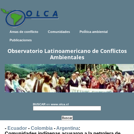
Areas de conflicto
Comunidades
Política ambiental
Publicaciones
Observatorio Latinoamericano de Conflictos
Ambientales
BUSCAR
en
www.olca.cl
-
Ecuador
-
Colombia
-
Argentina
:
Comunidades indígenas acusaron a la petrolera de