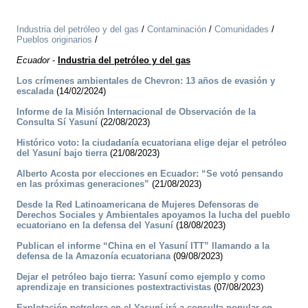
Industria del petróleo y del gas
/
Contaminación
/
Comunidades
/
Pueblos originarios
/
Ecuador
-
Industria del petróleo y del gas
Los crímenes ambientales de Chevron: 13 años de evasión y
escalada
(14/02/2024)
Informe de la Misión Internacional de Observación de la
Consulta Sí Yasuní
(22/08/2023)
Histórico voto: la ciudadanía ecuatoriana elige dejar el petróleo
del Yasuní bajo tierra
(21/08/2023)
Alberto Acosta por elecciones en Ecuador: “Se votó pensando
en las próximas generaciones”
(21/08/2023)
Desde la Red Latinoamericana de Mujeres Defensoras de
Derechos Sociales y Ambientales apoyamos la lucha del pueblo
ecuatoriano en la defensa del Yasuní
(18/08/2023)
Publican el informe “China en el Yasuní ITT” llamando a la
defensa de la Amazonía ecuatoriana
(09/08/2023)
Dejar el petróleo bajo tierra: Yasuní como ejemplo y como
aprendizaje en transiciones postextractivistas
(07/08/2023)
Explotación petrolera en el Yasuní irá a consulta popular en