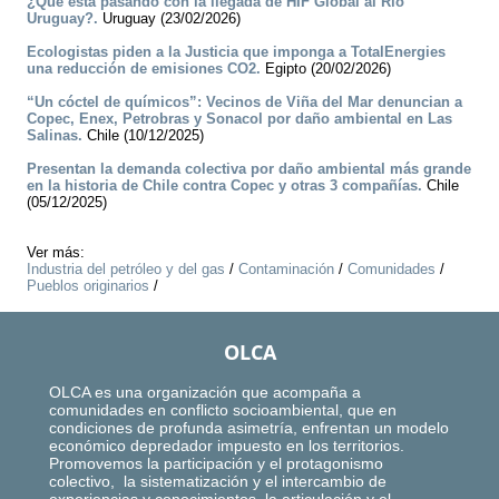
¿Qué está pasando con la llegada de HIF Global al Río
Uruguay?.
Uruguay (23/02/2026)
Ecologistas piden a la Justicia que imponga a TotalEnergies
una reducción de emisiones CO2.
Egipto (20/02/2026)
“Un cóctel de químicos”: Vecinos de Viña del Mar denuncian a
Copec, Enex, Petrobras y Sonacol por daño ambiental en Las
Salinas.
Chile (10/12/2025)
Presentan la demanda colectiva por daño ambiental más grande
en la historia de Chile contra Copec y otras 3 compañías.
Chile
(05/12/2025)
Ver más:
Industria del petróleo y del gas
/
Contaminación
/
Comunidades
/
Pueblos originarios
/
OLCA
OLCA es una organización que acompaña a
comunidades en conflicto socioambiental, que en
condiciones de profunda asimetría, enfrentan un modelo
económico depredador impuesto en los territorios.
Promovemos la participación y el protagonismo
colectivo, la sistematización y el intercambio de