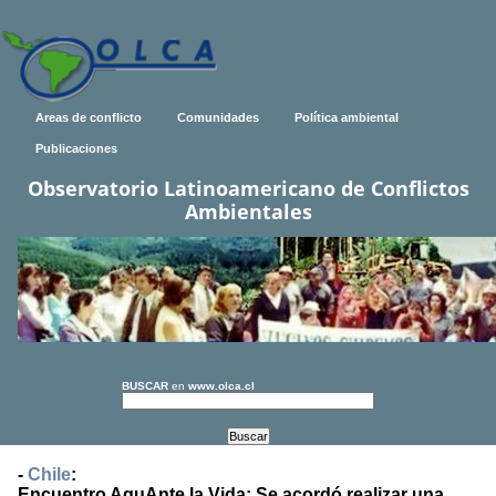
Areas de conflicto
Comunidades
Política ambiental
Publicaciones
Observatorio Latinoamericano de Conflictos
Ambientales
BUSCAR
en
www.olca.cl
-
Chile
:
Encuentro AguAnte la Vida: Se acordó realizar una