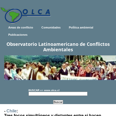
Areas de conflicto
Comunidades
Política ambiental
Publicaciones
Observatorio Latinoamericano de Conflictos
Ambientales
BUSCAR
en
www.olca.cl
-
Chile
:
Tres focos simultáneos y distantes entre si hacen