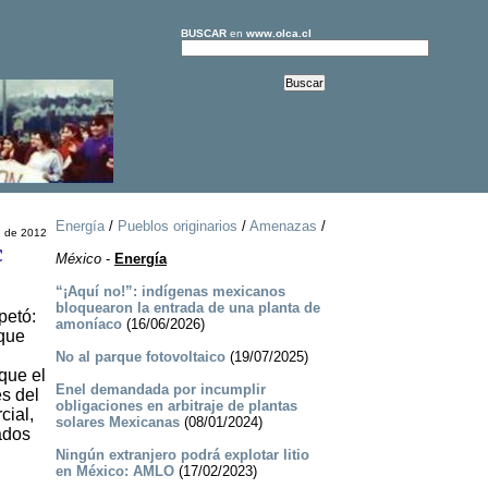
BUSCAR
en
www.olca.cl
Energía
/
Pueblos originarios
/
Amenazas
/
e de 2012
c
México
-
Energía
“¡Aquí no!”: indígenas mexicanos
bloquearon la entrada de una planta de
petó:
amoníaco
(16/06/2026)
 que
No al parque fotovoltaico
(19/07/2025)
rque el
Enel demandada por incumplir
es del
obligaciones en arbitraje de plantas
cial,
solares Mexicanas
(08/01/2024)
ados
Ningún extranjero podrá explotar litio
en México: AMLO
(17/02/2023)