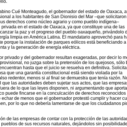
llo.
abino Cué Monteagudo, el gobernador del estado de Oaxaca, a
ional a los habitantes de San Dionisio del Mar –que solicitaron
r sus derechos como núcleo agrario y como pueblo indígena–
n privada en el estado de Oaxaca, ya que constituye una de las
lcanzar la paz y el progreso del pueblo oaxaqueño, privándolo 
rgía limpia en América Latina. El mandatario aprovechó para h
te porque la instalación de parques eólicos está beneficiando a
renta y la generación de energía eléctrica.
or privado y del gobernador resultan exageradas, por decir lo 
provisional, no juzga sobre la pretensión de los quejosos, sólo
cuentran hasta que el juicio se resuelva en definitiva. Solicita
nsa que una garantía constitucional está siendo violada por la
also redentor, menos si al final se demuestra que tenía razón. N
al que las autoridades deben sujetar sus actos, que las empresa
fuera de lo que las leyes disponen, ni argumentando que aport
oco puede fincarse en la conculcación de derechos reconocidos 
echar de menos que el gobernador protestó cumplir y hacer cu
anen, por lo que no debería lamentarse de que los ciudadanos p
ión de las empresas de contar con la protección de las autorid
 pueblos de sus recursos naturales, dejándolos sin posibilidad