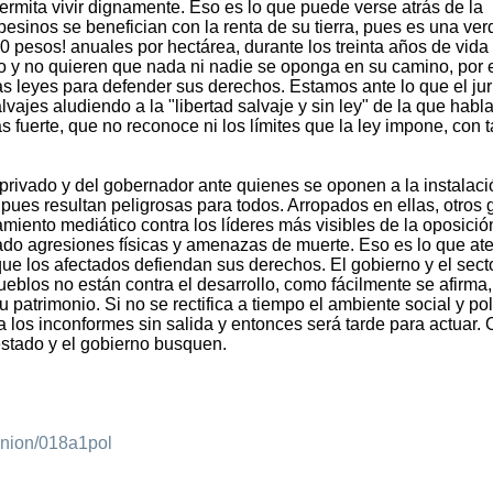
rmita vivir dignamente. Eso es lo que puede verse atrás de la
esinos se benefician con la renta de su tierra, pues es una ve
pesos! anuales por hectárea, durante los treinta años de vida 
o y no quieren que nada ni nadie se oponga en su camino, por 
s leyes para defender sus derechos. Estamos ante lo que el jur
lvajes aludiendo a la "libertad salvaje y sin ley" de la que habl
 fuerte, que no reconoce ni los límites que la ley impone, con t
 privado y del gobernador ante quienes se oponen a la instalac
pues resultan peligrosas para todos. Arropados en ellas, otros
iento mediático contra los líderes más visibles de la oposició
do agresiones físicas y amenazas de muerte. Eso es lo que at
 que los afectados defiendan sus derechos. El gobierno y el sect
eblos no están contra el desarrollo, como fácilmente se afirma,
patrimonio. Si no se rectifica a tiempo el ambiente social y pol
os inconformes sin salida y entonces será tarde para actuar. O
estado y el gobierno busquen.
inion/018a1pol