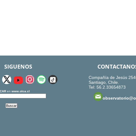
SIGUENOS
CONTACTANO
Compañía de Jesús 254
Santiago, Chile.
Tel: 56.2.33654873
CAR
en
www.olca.cl
observatorio@ol