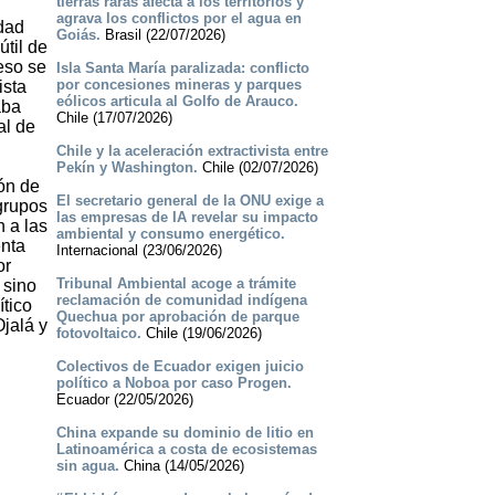
tierras raras afecta a los territorios y
agrava los conflictos por el agua en
rdad
Goiás.
Brasil (22/07/2026)
útil de
eso se
Isla Santa María paralizada: conflicto
por concesiones mineras y parques
ista
eólicos articula al Golfo de Arauco.
aba
Chile (17/07/2026)
al de
Chile y la aceleración extractivista entre
Pekín y Washington.
Chile (02/07/2026)
ión de
El secretario general de la ONU exige a
 grupos
las empresas de IA revelar su impacto
n a las
ambiental y consumo energético.
enta
Internacional (23/06/2026)
or
Tribunal Ambiental acoge a trámite
 sino
reclamación de comunidad indígena
ítico
Quechua por aprobación de parque
jalá y
fotovoltaico.
Chile (19/06/2026)
Colectivos de Ecuador exigen juicio
político a Noboa por caso Progen.
Ecuador (22/05/2026)
China expande su dominio de litio en
Latinoamérica a costa de ecosistemas
sin agua.
China (14/05/2026)