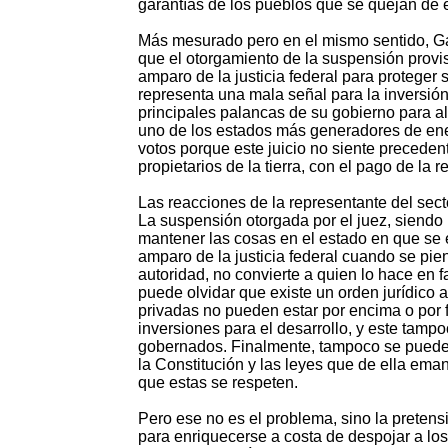
garantías de los pueblos que se quejan de e
Más mesurado pero en el mismo sentido, G
que el otorgamiento de la suspensión provis
amparo de la justicia federal para protege
representa una mala señal para la inversió
principales palancas de su gobierno para a
uno de los estados más generadores de ene
votos porque este juicio no siente preceden
propietarios de la tierra, con el pago de la 
Las reacciones de la representante del sect
La suspensión otorgada por el juez, siendo 
mantener las cosas en el estado en que se en
amparo de la justicia federal cuando se pie
autoridad, no convierte a quien lo hace en f
puede olvidar que existe un orden jurídico 
privadas no pueden estar por encima o por 
inversiones para el desarrollo, y este tamp
gobernados. Finalmente, tampoco se puede 
la Constitución y las leyes que de ella em
que estas se respeten.
Pero ese no es el problema, sino la pretens
para enriquecerse a costa de despojar a los