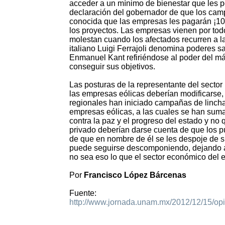
acceder a un mínimo de bienestar que les pe
declaración del gobernador de que los camp
conocida que las empresas les pagarán ¡100 
los proyectos. Las empresas vienen por tod
molestan cuando los afectados recurren a la
italiano Luigi Ferrajoli denomina poderes sa
Enmanuel Kant refiriéndose al poder del más
conseguir sus objetivos.
Las posturas de la representante del sector
las empresas eólicas deberían modificarse, 
regionales han iniciado campañas de lincham
empresas eólicas, a las cuales se han suma
contra la paz y el progreso del estado y no
privado deberían darse cuenta de que los pu
de que en nombre de él se les despoje de su 
puede seguirse descomponiendo, dejando a l
no sea eso lo que el sector económico del 
Por
Francisco López Bárcenas
Fuente:
http://www.jornada.unam.mx/2012/12/15/op
1657