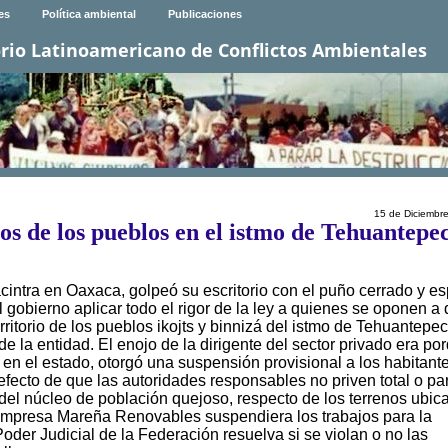
es
Política ambiental
Publicaciones
rio Latinoamericano de Conflictos Ambientales
15 de Diciembr
os de los pueblos en el istmo de Tehuantepe
intra en Oaxaca, golpeó su escritorio con el puño cerrado y es
l gobierno aplicar todo el rigor de la ley a quienes se oponen a
ritorio de los pueblos ikojts y binnizá del istmo de Tehuantepec
e la entidad. El enojo de la dirigente del sector privado era po
o en el estado, otorgó una suspensión provisional a los habitant
fecto de que las autoridades responsables no priven total o par
s del núcleo de población quejoso, respecto de los terrenos ubic
a empresa Mareña Renovables suspendiera los trabajos para la
Poder Judicial de la Federación resuelva si se violan o no las