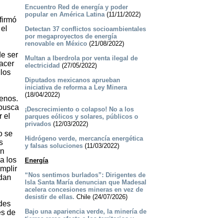
Encuentro Red de energía y poder
popular en América Latina
(11/11/2022)
firmó
 el
Detectan 37 conflictos socioambientales
por megaproyectos de energía
renovable en México
(21/08/2022)
de ser
Multan a Iberdrola por venta ilegal de
acer
electricidad
(27/05/2022)
 los
Diputados mexicanos aprueban
iniciativa de reforma a Ley Minera
(18/04/2022)
menos.
 busca
¡Descrecimiento o colapso! No a los
r el
parques eólicos y solares, públicos o
privados
(12/03/2022)
o se
Hidrógeno verde, mercancía energética
s
y falsas soluciones
(11/03/2022)
an
a los
Energía
mplir
“Nos sentimos burlados”: Dirigentes de
idan
Isla Santa María denuncian que Madesal
acelera concesiones mineras en vez de
desistir de ellas.
Chile (24/07/2026)
ades
Bajo una apariencia verde, la minería de
es de