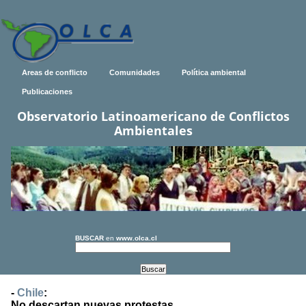
Areas de conflicto
Comunidades
Política ambiental
Publicaciones
Observatorio Latinoamericano de Conflictos
Ambientales
BUSCAR
en
www.olca.cl
-
Chile
:
No descartan nuevas protestas