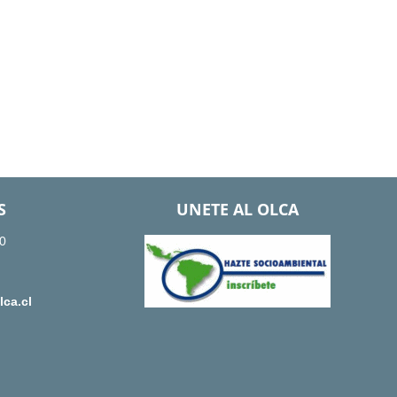
S
UNETE AL OLCA
0
ca.cl