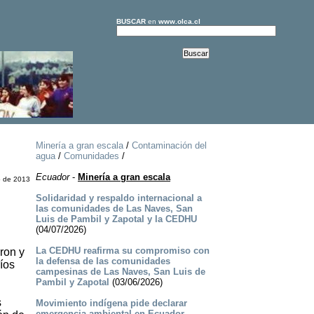
BUSCAR
en
www.olca.cl
Minería a gran escala
/
Contaminación del
agua
/
Comunidades
/
Ecuador
-
Minería a gran escala
o de 2013
Solidaridad y respaldo internacional a
las comunidades de Las Naves, San
Luis de Pambil y Zapotal y la CEDHU
(04/07/2026)
La CEDHU reafirma su compromiso con
ron y
la defensa de las comunidades
íos
campesinas de Las Naves, San Luis de
Pambil y Zapotal
(03/06/2026)
s
Movimiento indígena pide declarar
emergencia ambiental en Ecuador