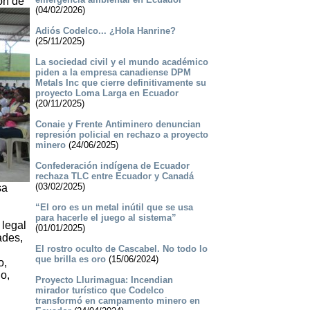
ón de
(04/02/2026)
­Adiós Codelco... ¿Hola Hanrine?
(25/11/2025)
La sociedad civil y el mundo académico
piden a la empresa canadiense DPM
Metals Inc que cierre definitivamente su
proyecto Loma Larga en Ecuador
(20/11/2025)
Conaie y Frente Antiminero denuncian
represión policial en rechazo a proyecto
minero
(24/06/2025)
Confederación indígena de Ecuador
rechaza TLC entre Ecuador y Canadá
(03/02/2025)
sa
“El oro es un metal inútil que se usa
para hacerle el juego al sistema”
 legal
(01/01/2025)
ades,
­El rostro oculto de Cascabel. No todo lo
que brilla es oro
(15/06/2024)
o,
o,
Proyecto Llurimagua: Incendian
mirador turístico que Codelco
transformó en campamento minero en