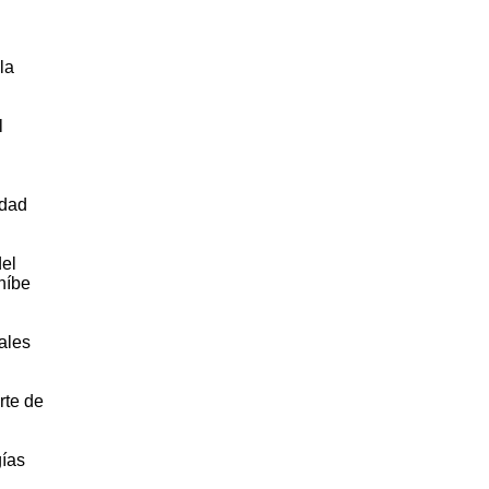
la
l
idad
del
híbe
uales
rte de
gías