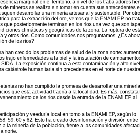
sencia marginal en el territorio, a nivel de los trabajadores h
es de mineros se realiza sin tomar en cuenta sus antecedentes e
squen desarrollar una minería artesanal y sustentable. Por otro
rica para la extracción del oro, vemos que la ENAMI EP no trat
as que posteriormente terminan en los ríos una vez que son tap
diciones climáticas y geográficas de la zona. La ruptura de est
ía y otros ríos. Como comunidades nos preguntamos: ¿Es ahora
ón de los ríos?
a han crecido los problemas de salud de la zona norte: aument
os trajo enfermedades a la piel y la instalación de campamento
SIDA. La exposición continua a esta contaminación y alto nive
 catástrofe humanitaria sin precedentes en el norte de nuestr
mpetentes no han cumplido la promesa de desarrollar una minerí
icios que esta actividad traería a la localidad. Es más, constat
nvenenamiento de los ríos desde la entrada de la ENAMI EP al
rticipación y veeduría local en torno a la ENAMI EP, según lo
 58, 59, 60 y 62. Esto ha creado desinformación y división entre 
a la minería de la población, frente a las comunidades afecta
a norte.