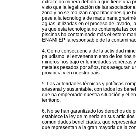
extracción minera debido a que tiene una pre
visto que la legalización de las asociacion
zona y no se realizan capacitaciones que bu
pese a la tecnología de maquinaria gravimét
aguas utilizadas en el proceso de lavado, l
ya que esta tecnología no contempla las con
piscinas ha contaminado más el estero mar
ENAMI EP la responsable de la contaminaci
4. Como consecuencia de la actividad miner
paludismo, el envenenamiento de los ríos n
mineros nos trajo enfermedades venéreas y 
metales pesados por años, nos aseguran una
provincia y en nuestro país.
5. Las autoridades técnicas y políticas co
artesanal y sustentable, con todos los benef
que ha empeorado nuestra situación y el e
territorio.
6. No se han garantizado los derechos de pa
establece la ley de minería en sus artículos
comunidades beneficiadas, que representan 
que representan a la gran mayoría de la zon