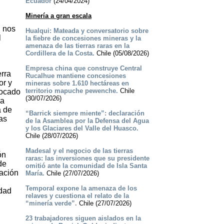
Ecuador
(24/04/2024)
Minería a gran escala
, nos
Hualqui: Mateada y conversatorio sobre
l
la fiebre de concesiones mineras y la
amenaza de las tierras raras en la
Cordillera de la Costa.
Chile (05/08/2026)
Empresa china que construye Central
erra
Rucalhue mantiene concesiones
or y
mineras sobre 1.610 hectáreas en
territorio mapuche pewenche.
Chile
vocado
(30/07/2026)
la
a de
“Barrick siempre miente”: declaración
as
de la Asamblea por la Defensa del Agua
y los Glaciares del Valle del Huasco.
Chile (28/07/2026)
Madesal y el negocio de las tierras
ón
raras: las inversiones que su presidente
de
omitió ante la comunidad de Isla Santa
nación
María.
Chile (27/07/2026)
Temporal expone la amenaza de los
idad
relaves y cuestiona el relato de la
“minería verde”.
Chile (27/07/2026)
23 trabajadores siguen aislados en la