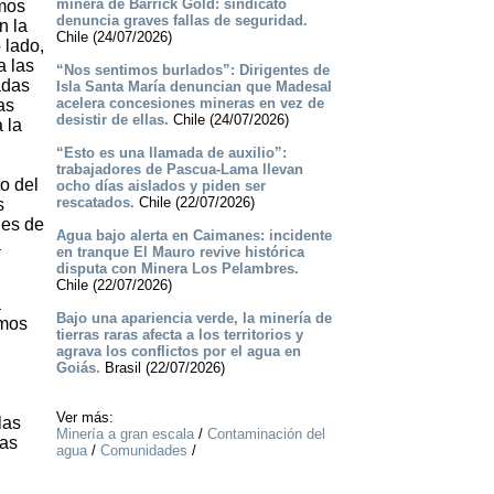
minera de Barrick Gold: sindicato
emos
denuncia graves fallas de seguridad.
n la
Chile (24/07/2026)
 lado,
a las
“Nos sentimos burlados”: Dirigentes de
adas
Isla Santa María denuncian que Madesal
acelera concesiones mineras en vez de
as
desistir de ellas.
Chile (24/07/2026)
 la
“Esto es una llamada de auxilio”:
trabajadores de Pascua-Lama llevan
o del
ocho días aislados y piden ser
rescatados.
Chile (22/07/2026)
s
les de
Agua bajo alerta en Caimanes: incidente
a
en tranque El Mauro revive histórica
disputa con Minera Los Pelambres.
Chile (22/07/2026)
a
Bajo una apariencia verde, la minería de
amos
tierras raras afecta a los territorios y
agrava los conflictos por el agua en
Goiás.
Brasil (22/07/2026)
Ver más:
las
Minería a gran escala
/
Contaminación del
das
agua
/
Comunidades
/