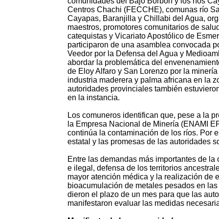
comunidades del Bajo Borbón y los ríos Cay
Centros Chachi (FECCHE),
comunas río Sa
Cayapas, Baranjilla y Chillabi del Agua, or
maestros, promotores comunitarios de salud
catequistas y Vicariato Apostólico de Esme
participaron de una asamblea convocada po
Veedor por la Defensa del Agua y Medioam
abordar la problemática del envenenamiento
de Eloy Alfaro y San Lorenzo por la minería 
industria maderera y palma africana en la 
autoridades provinciales también estuviero
en la instancia.
Los comuneros identifican que, pese a la p
la Empresa Nacional de Minería (ENAMI EP
continúa la contaminación de los ríos. Por 
estatal y las promesas de las autoridades so
Entre las demandas más importantes de la o
e ilegal, defensa de los territorios ancestr
mayor atención médica y la realización de e
bioacumulación de metales pesados en las 
dieron el plazo de un mes para que las auto
manifestaron evaluar las medidas necesari