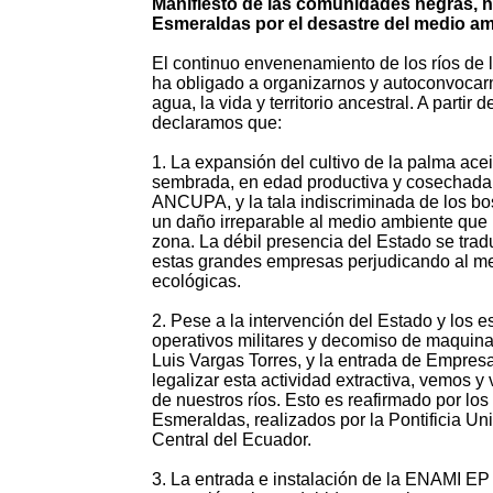
Manifiesto de las comunidades negras, n
Esmeraldas por el desastre del medio am
El continuo envenenamiento de los ríos de l
ha obligado a organizarnos y autoconvocarn
agua, la vida y territorio ancestral. A parti
declaramos que:
1. La expansión del cultivo de la palma acei
sembrada, en edad productiva y cosechada 
ANCUPA, y la tala indiscriminada de los bo
un daño irreparable al medio ambiente que p
zona. La débil presencia del Estado se tra
estas grandes empresas perjudicando al med
ecológicas.
2. Pese a la intervención del Estado y los 
operativos militares y decomiso de maquinar
Luis Vargas Torres, y la entrada de Empresa
legalizar esta actividad extractiva, vemos y
de nuestros ríos. Esto es reafirmado por los
Esmeraldas, realizados por la Pontificia U
Central del Ecuador.
3. La entrada e instalación de la ENAMI EP n