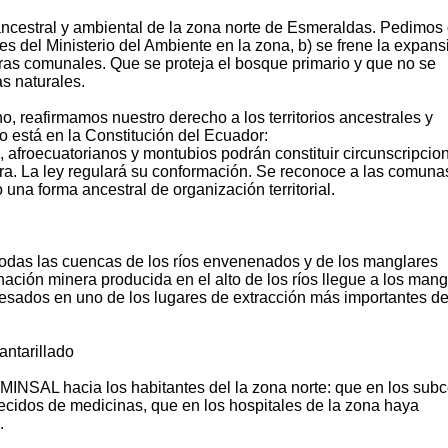
 ancestral y ambiental de la zona norte de Esmeraldas. Pedimos
es del Ministerio del Ambiente en la zona, b) se frene la expans
rras comunales. Que se proteja el bosque primario y que no se
s naturales.
, reafirmamos nuestro derecho a los territorios ancestrales y
o está en la Constitución del Ecuador:
s, afroecuatorianos y montubios podrán constituir circunscripcio
ltura. La ley regulará su conformación. Se reconoce a las comun
 una forma ancestral de organización territorial.
todas las cuencas de los ríos envenenados y de los manglares
ación minera producida en el alto de los ríos llegue a los mang
esados en uno de los lugares de extracción más importantes de
antarillado
 MINSAL hacia los habitantes del la zona norte: que en los sub
ecidos de medicinas, que en los hospitales de la zona haya
.