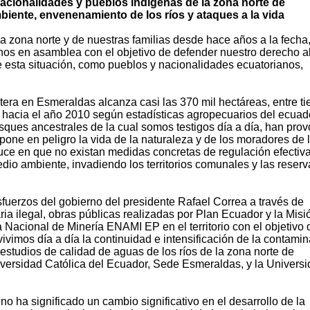
acionalidades y pueblos indígenas de la zona norte de
biente, envenenamiento de los ríos y ataques a la vida
a zona norte y de nuestras familias desde hace años a la fecha
os en asamblea con el objetivo de defender nuestro derecho a
r de esta situación, como pueblos y nacionalidades ecuatorianos,
tera en Esmeraldas alcanza casi las 370 mil hectáreas, entre ti
hacia el año 2010 según estadísticas agropecuarios del ecuad
sques ancestrales de la cual somos testigos día a día, han pro
one en peligro la vida de la naturaleza y de los moradores de 
duce en que no existan medidas concretas de regulación efectiv
io ambiente, invadiendo los territorios comunales y las reserv
esfuerzos del gobierno del presidente Rafael Correa a través de
ia ilegal, obras públicas realizadas por Plan Ecuador y la Misi
 Nacional de Minería ENAMI EP en el territorio con el objetivo 
 vivimos día a día la continuidad e intensificación de la contami
 estudios de calidad de aguas de los ríos de la zona norte de
niversidad Católica del Ecuador, Sede Esmeraldas, y la Univers
o ha significado un cambio significativo en el desarrollo de la