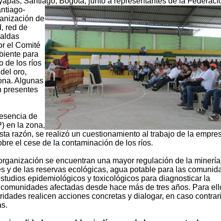
apas, Santiago, Bogotá, junto a representantes de la Federaci
ntiago-
ganización de
, red de
raldas
r el Comité
biente para
 de los ríos
del oro,
zona. Algunas
n presentes
resencia de
) en la zona,
esta razón, se realizó un cuestionamiento al trabajo de la empre
bre el cese de la contaminación de los ríos.
rganización se encuentran una mayor regulación de la minería
ales y de las reservas ecológicas, agua potable para las comunid
studios epidemiológicos y toxicológicos para diagnosticar la
comunidades afectadas desde hace más de tres años. Para ell
ridades realicen acciones concretas y dialogar, en caso contrari
as.