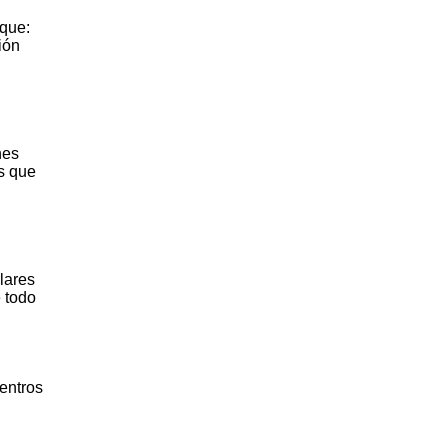
 que:
ión
nes
as que
lares
 todo
centros