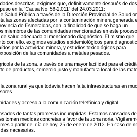
edades descritas, exigimos que, definitivamente después de dos
spuso en la “Causa No. 58-2.011” del 24.03.2011:
de Salud Pública a través de la Dirección Provincial de Salud o
ta las zonas afectadas por la contaminación minera generada e
rovincia de Esmeraldas, con la finalidad de que se haga un
 los miembros de las comunidades mencionadas en este proces
ón de salud adecuada al mencionado diagnóstico. El mismo que
nto con ello, exigimos estudios epidemiológicos para diagnostic
ídos por la actividad minera, y estudios toxicológicos para
exposición de las comunidades a metales pesados.
ícola de la zona, a través de una mayor facilidad para el crédit
te de productos, comercio justo y manufactura local de las mate
 la zona rural ya que todavía hacen falta infraestructuras en mu
esores.
idades y acceso a la comunicación telefónica y digital.
cansados de tantas promesas incumplidas. Estamos cansados de
es tomen medidas concretas a favor de la zona norte. Vigilare
mes a partir del día de hoy, 25 de enero de 2013. En caso de n
idas necesarias.