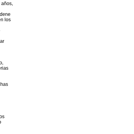
 años,
rdene
n los
o
ar
o,
rias
chas
mos
o