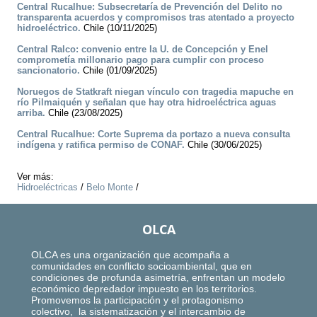
Central Rucalhue: Subsecretaría de Prevención del Delito no
transparenta acuerdos y compromisos tras atentado a proyecto
hidroeléctrico.
Chile (10/11/2025)
Central Ralco: convenio entre la U. de Concepción y Enel
comprometía millonario pago para cumplir con proceso
sancionatorio.
Chile (01/09/2025)
Noruegos de Statkraft niegan vínculo con tragedia mapuche en
río Pilmaiquén y señalan que hay otra hidroeléctrica aguas
arriba.
Chile (23/08/2025)
Central Rucalhue: Corte Suprema da portazo a nueva consulta
indígena y ratifica permiso de CONAF.
Chile (30/06/2025)
Ver más:
Hidroeléctricas
/
Belo Monte
/
OLCA
OLCA es una organización que acompaña a
comunidades en conflicto socioambiental, que en
condiciones de profunda asimetría, enfrentan un modelo
económico depredador impuesto en los territorios.
Promovemos la participación y el protagonismo
colectivo, la sistematización y el intercambio de