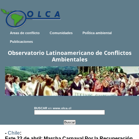
Areas de conflicto
Comunidades
Política ambiental
Publicaciones
Observatorio Latinoamericano de Conflictos
Ambientales
BUSCAR
en
www.olca.cl
-
Chile
:
Este 22 de abril: Marcha Carnaval Por la Recuperación