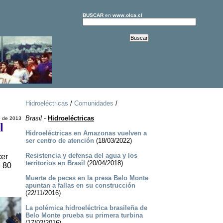
BUSCAR
en
www.olca.cl
Hidroeléctricas
/
Comunidades
/
Brasil
-
Hidroeléctricas
o de 2013
l
Hidroeléctricas en Amazonas vuelven a
ser centro de atención
(18/03/2022)
Resistencia y defensa del agua y los
cer
territorios en Brasil
(20/04/2018)
e 80
Muerte de peces en la presa Belo Monte
apuntan a fallas en su construcción
(22/11/2016)
La polémica hidroeléctrica brasileña de
Belo Monte prueba su primera turbina
(17/02/2016)