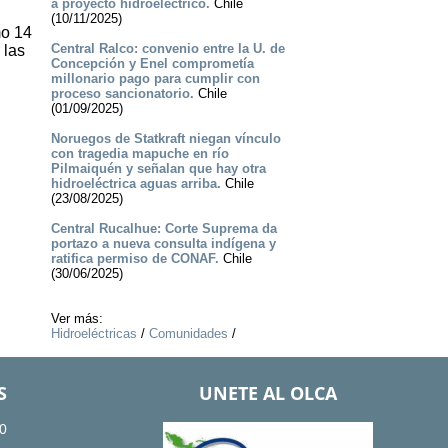
a proyecto hidroeléctrico.
Chile
(10/11/2025)
mo 14
Central Ralco: convenio entre la U. de
 las
Concepción y Enel comprometía
millonario pago para cumplir con
proceso sancionatorio.
Chile
(01/09/2025)
Noruegos de Statkraft niegan vínculo
con tragedia mapuche en río
Pilmaiquén y señalan que hay otra
hidroeléctrica aguas arriba.
Chile
(23/08/2025)
Central Rucalhue: Corte Suprema da
portazo a nueva consulta indígena y
ratifica permiso de CONAF.
Chile
(30/06/2025)
Ver más:
Hidroeléctricas
/
Comunidades
/
S
UNETE AL OLCA
0