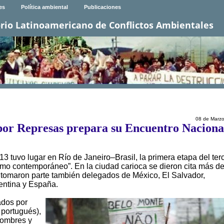
es
Política ambiental
Publicaciones
rio Latinoamericano de Conflictos Ambientales
08 de Marz
por Represas prepara su Encuentro Naciona
13 tuvo lugar en Río de Janeiro–Brasil, la primera etapa del ter
ismo contemporáneo”. En la ciudad carioca se dieron cita más d
y tomaron parte también delegados de México, El Salvador,
entina y España.
ados por
 portugués),
hombres y