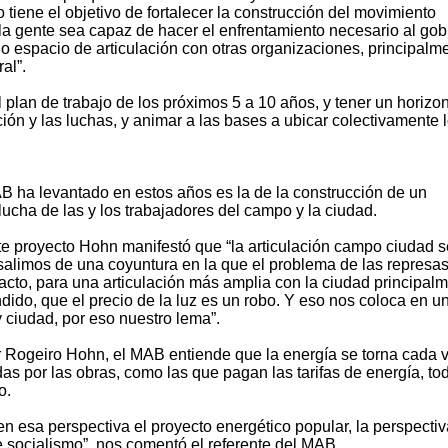
o tiene el objetivo de fortalecer la construcción del movimiento
 la gente sea capaz de hacer el enfrentamiento necesario al gob
o espacio de articulación con otras organizaciones, principalm
al”.
plan de trabajo de los próximos 5 a 10 años, y tener un horizo
ción y las luchas, y animar a las bases a ubicar colectivamente 
B ha levantado en estos años es la de la construcción de un
lucha de las y los trabajadores del campo y la ciudad.
ste proyecto Hohn manifestó que “la articulación campo ciudad s
alimos de una coyuntura en la que el problema de las represas
pacto, para una articulación más amplia con la ciudad principal
ido, que el precio de la luz es un robo. Y eso nos coloca en u
 ciudad, por eso nuestro lema”.
r Rogeiro Hohn, el MAB entiende que la energía se torna cada 
das por las obras, como las que pagan las tarifas de energía, to
o.
 esa perspectiva el proyecto energético popular, la perspectiv
 socialismo”, nos comentó el referente del MAB.