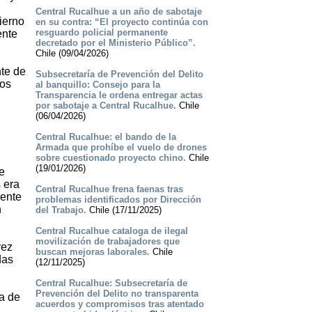
Central Rucalhue a un año de sabotaje
ierno
en su contra: “El proyecto continúa con
resguardo policial permanente
ente
decretado por el Ministerio Público”.
Chile (09/04/2026)
nte de
Subsecretaría de Prevención del Delito
los
al banquillo: Consejo para la
Transparencia le ordena entregar actas
por sabotaje a Central Rucalhue.
Chile
(06/04/2026)
Central Rucalhue: el bando de la
Armada que prohíbe el vuelo de drones
sobre cuestionado proyecto chino.
Chile
(19/01/2026)
e
 era
Central Rucalhue frena faenas tras
mente
problemas identificados por Dirección
n
del Trabajo.
Chile (17/11/2025)
Central Rucalhue cataloga de ilegal
movilización de trabajadores que
vez
buscan mejoras laborales.
Chile
das
(12/11/2025)
Central Rucalhue: Subsecretaría de
Prevención del Delito no transparenta
a de
acuerdos y compromisos tras atentado