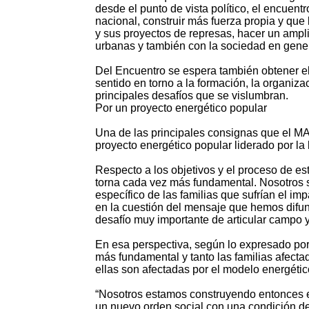
desde el punto de vista político, el encuentr
nacional, construir más fuerza propia y que
y sus proyectos de represas, hacer un ampli
urbanas y también con la sociedad en gener
Del Encuentro se espera también obtener el 
sentido en torno a la formación, la organiza
principales desafíos que se vislumbran.
Por un proyecto energético popular
Una de las principales consignas que el MA
proyecto energético popular liderado por la 
Respecto a los objetivos y el proceso de e
torna cada vez más fundamental. Nosotros s
específico de las familias que sufrían el im
en la cuestión del mensaje que hemos difund
desafío muy importante de articular campo y
En esa perspectiva, según lo expresado po
más fundamental y tanto las familias afecta
ellas son afectadas por el modelo energétic
“Nosotros estamos construyendo entonces en
un nuevo orden social con una condición de