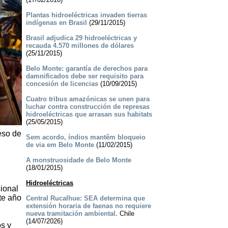
Plantas hidroeléctricas invaden tierras
indígenas en Brasil
(29/11/2015)
Brasil adjudica 29 hidroeléctricas y
recauda 4.570 millones de dólares
(25/11/2015)
Belo Monte: garantía de derechos para
damnificados debe ser requisito para
concesión de licencias
(10/09/2015)
Cuatro tribus amazónicas se unen para
luchar contra construcción de represas
hidroeléctricas que arrasan sus habitats
(25/05/2015)
eso de
Sem acordo, índios mantêm bloqueio
de via em Belo Monte
(11/02/2015)
A monstruosidade de Belo Monte
(18/01/2015)
Hidroeléctricas
ional
te año
Central Rucalhue: SEA determina que
extensión horaria de faenas no requiere
nueva tramitación ambiental.
Chile
(14/07/2026)
s y