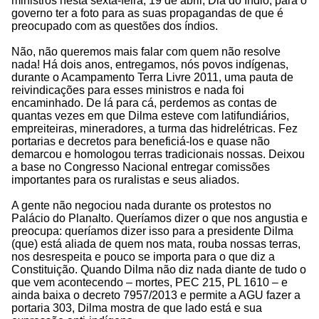
ministros nesta sexta-feira, 19 de abril, Dia do Índio, para o
governo ter a foto para as suas propagandas de que é
preocupado com as questões dos índios.
Não, não queremos mais falar com quem não resolve
nada! Há dois anos, entregamos, nós povos indígenas,
durante o Acampamento Terra Livre 2011, uma pauta de
reivindicações para esses ministros e nada foi
encaminhado. De lá para cá, perdemos as contas de
quantas vezes em que Dilma esteve com latifundiários,
empreiteiras, mineradores, a turma das hidrelétricas. Fez
portarias e decretos para beneficiá-los e quase não
demarcou e homologou terras tradicionais nossas. Deixou
a base no Congresso Nacional entregar comissões
importantes para os ruralistas e seus aliados.
A gente não negociou nada durante os protestos no
Palácio do Planalto. Queríamos dizer o que nos angustia e
preocupa: queríamos dizer isso para a presidente Dilma
(que) está aliada de quem nos mata, rouba nossas terras,
nos desrespeita e pouco se importa para o que diz a
Constituição. Quando Dilma não diz nada diante de tudo o
que vem acontecendo – mortes, PEC 215, PL 1610 – e
ainda baixa o decreto 7957/2013 e permite a AGU fazer a
portaria 303, Dilma mostra de que lado está e sua