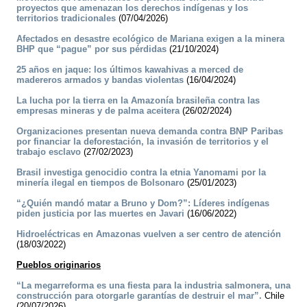
proyectos que amenazan los derechos indígenas y los
territorios tradicionales
(07/04/2026)
Afectados en desastre ecológico de Mariana exigen a la minera
BHP que “pague” por sus pérdidas
(21/10/2024)
25 años en jaque: los últimos kawahivas a merced de
madereros armados y bandas violentas
(16/04/2024)
La lucha por la tierra en la Amazonía brasileña contra las
empresas mineras y de palma aceitera
(26/02/2024)
Organizaciones presentan nueva demanda contra BNP Paribas
por financiar la deforestación, la invasión de territorios y el
trabajo esclavo
(27/02/2023)
Brasil investiga genocidio contra la etnia Yanomami por la
minería ilegal en tiempos de Bolsonaro
(25/01/2023)
“¿Quién mandó matar a Bruno y Dom?”: Líderes indígenas
piden justicia por las muertes en Javari
(16/06/2022)
Hidroeléctricas en Amazonas vuelven a ser centro de atención
(18/03/2022)
Pueblos originarios
“La megarreforma es una fiesta para la industria salmonera, una
construcción para otorgarle garantías de destruir el mar”.
Chile
(20/07/2026)