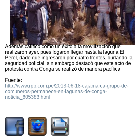
Además calificó como un éxito a la movilización que
realizaron ayer, pues logaron llegar hasta la laguna El
Perol, dado que ingresaron por cuatro frentes, burlando la
seguridad policial; sin embargo destacó que este acto de
protesta contra Conga se realizó de manera pacífica.
Fuente:
http://www.rpp.com.pe/2013-06-18-cajamarca-grupo-de-
comuneros-permanece-en-lagunas-de-conga-
noticia_605383.html
1789