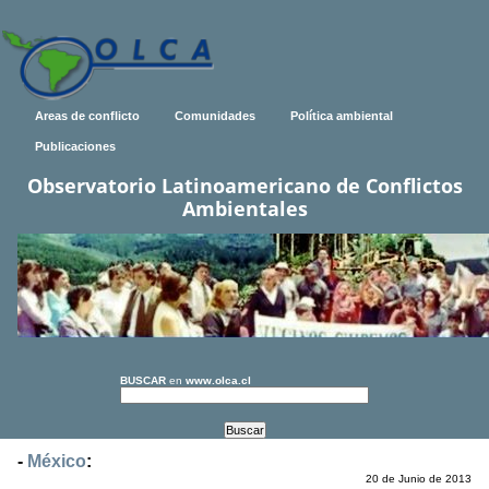
Areas de conflicto
Comunidades
Política ambiental
Publicaciones
Observatorio Latinoamericano de Conflictos
Ambientales
BUSCAR
en
www.olca.cl
-
México
:
20 de Junio de 2013