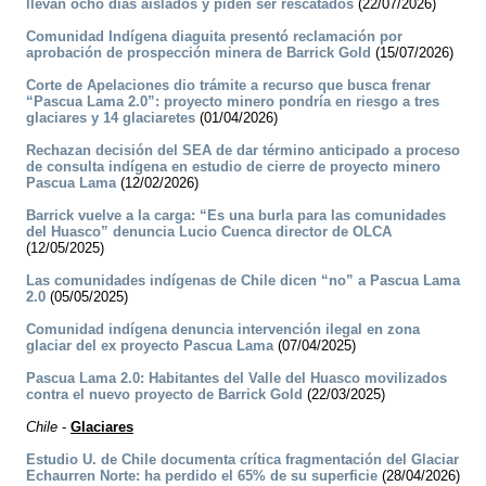
llevan ocho días aislados y piden ser rescatados
(22/07/2026)
Comunidad Indígena diaguita presentó reclamación por
aprobación de prospección minera de Barrick Gold
(15/07/2026)
Corte de Apelaciones dio trámite a recurso que busca frenar
“Pascua Lama 2.0”: proyecto minero pondría en riesgo a tres
glaciares y 14 glaciaretes
(01/04/2026)
Rechazan decisión del SEA de dar término anticipado a proceso
de consulta indígena en estudio de cierre de proyecto minero
Pascua Lama
(12/02/2026)
Barrick vuelve a la carga: “Es una burla para las comunidades
del Huasco” denuncia Lucio Cuenca director de OLCA
(12/05/2025)
Las comunidades indígenas de Chile dicen “no” a Pascua Lama
2.0
(05/05/2025)
Comunidad indígena denuncia intervención ilegal en zona
glaciar del ex proyecto Pascua Lama
(07/04/2025)
Pascua Lama 2.0: Habitantes del Valle del Huasco movilizados
contra el nuevo proyecto de Barrick Gold
(22/03/2025)
Chile
-
Glaciares
Estudio U. de Chile documenta crítica fragmentación del Glaciar
Echaurren Norte: ha perdido el 65% de su superficie
(28/04/2026)