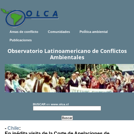
Areas de conflicto
Comunidades
Política ambiental
Publicaciones
Observatorio Latinoamericano de Conflictos
Ambientales
BUSCAR
en
www.olca.cl
-
Chile
:
En inédita visita de la Corte de Apelaciones de