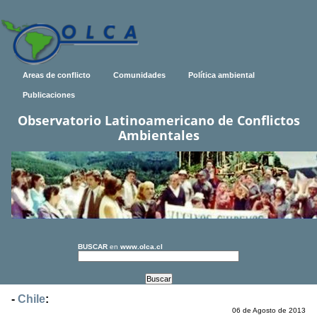
Areas de conflicto
Comunidades
Política ambiental
Publicaciones
Observatorio Latinoamericano de Conflictos
Ambientales
BUSCAR
en
www.olca.cl
-
Chile
:
06 de Agosto de 2013